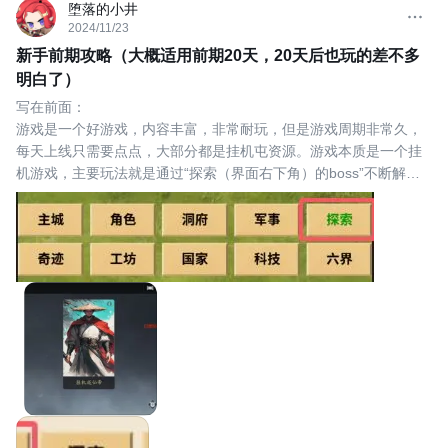
堕落的小井
2024/11/23
新手前期攻略（大概适用前期20天，20天后也玩的差不多
明白了）
写在前面：
游戏是一个好游戏，内容丰富，非常耐玩，但是游戏周期非常久，
每天上线只需要点点，大部分都是挂机屯资源。游戏本质是一个挂
机游戏，主要玩法就是通过“探索（界面右下角）的boss”不断解锁
新的功能。
如图所示。游戏中一个boss的进度会卡很久很久，所以短时间打不
过也别急，多挂机几天就可以了。
一些常见问题我的理解：
Q钻石的作用:
A目前看来主要是升级宠物，购买支持次数，购买1小时资源包，所
以