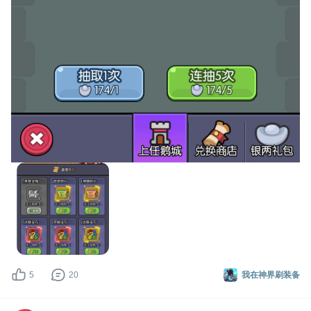
5
20
我在神界刷装备