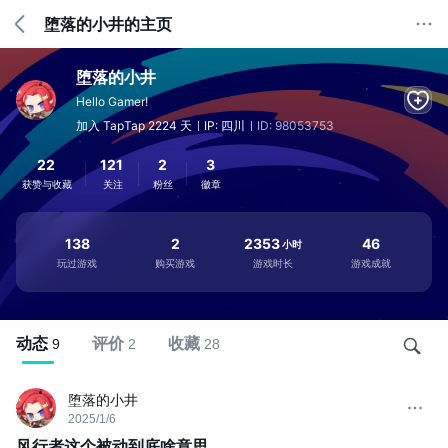
堕落的小井的主页
堕落的小井
Hello Gamer!
加入 TapTap 2224 天
IP: 四川
ID: 98053753
22
121
2
3
获赞与收藏
关注
粉丝
徽章
138
2
2353
46
小时
玩过游戏
购买游戏
游戏时长
游戏成就
动态
评价
收藏
9
2
28
堕落的小井
2025/1/6
风行者这个被动到底啥意思