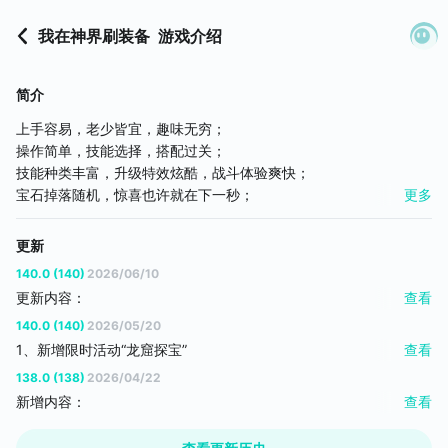
我在神界刷装备
游戏介绍
简介
上手容易，老少皆宜，趣味无穷；
操作简单，技能选择，搭配过关；
技能种类丰富，升级特效炫酷，战斗体验爽快；
宝石掉落随机，惊喜也许就在下一秒；
更多
玩法丰富：城墙搭建，升级英雄，精炼装备，深渊闯关等应有尽
有！
更新
140.0 (140)
2026/06/10
更新内容：
查看
1. 公会远征：新增地图标记功能，优化魔塔关卡难度、界面与信息
140.0 (140)
2026/05/20
提示；
1、新增限时活动“龙窟探宝”
查看
2. 符石系统：新增红色品质符石；
2、修复瓦王回血导致锁血的异常问题
138.0 (138)
2026/04/22
3. 前期流程：第四关新增体验关卡，降低新手门槛；
3、黑暗深渊-赛区三的排行榜名次扩充至500名
新增内容：
查看
4. 视觉优化：优化了英雄待机时的动画表现；
4、领地竞逐-优化排行榜数据同步
公会远征 —— 新增公会玩法“公会远征”
【新增角色与外观】
5、公会远征-修复排名第一的公会荣耀商店未正常显示的问题
黑暗深渊 —— 常驻玩法“黑暗深渊”全面改版