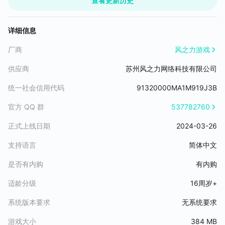
查看更新历史
1. 新城主：红色品质城主“虚空主宰”；
6、公会远征-魔塔军功由每个建筑可获得的数量上限改为每场战斗
英雄皮肤 —— 新增冰霜女王觉醒皮肤“凛霜姬·冰牙”
2. 新神器：全新神器“幽冥剑”；
可获得的数量上限
城墙皮肤 —— 新增红色品质城墙皮肤“星空幻想”
3. 英雄皮肤：雷电之王觉醒皮肤“冥雷尊·霆君”；
详细信息
城墙皮肤 —— 新增橙色品质城墙皮肤“暗影要塞”
符石 —— 新增红色品质符石“雷环”
厂商
风之力游戏
功能优化：
达拉然玩法 —— 优化个人日志消息过多时无法查看新消息的问题，
供应商
苏州风之力网络科技有限公司
增加滑动列表
宝石洗练 —— 增加跳过洗练动画的按钮
统一社会信用代码
91320000MA1M919J3B
冰女二代皮 —— 调整冰女二代皮三星时获得的“三随一”卡牌内容，
官方 QQ 群
537782760
避免卡牌互斥
聊天系统 —— 支持文字与表情混排并同时发送
正式上线日期
2024-03-26
bug修复：
破碎外域 —— 修复队伍战力更新不及时的问题
支持语言
简体中文
万能宝石 —— 修复部分皮肤、神器无法转换为万能宝石的问题
是否有内购
有内购
永冻港城墙 —— 修复守护增伤效果被翻倍的问题
爆炸头宝石 —— 优化爆炸头宝石与暗影城主的秒杀效果触发逻辑
适龄分级
16周岁+
系统版本要求
无系统要求
游戏大小
384 MB