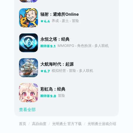
辐射：避难所Online
养成
废土
冒险
4.4
永恒之塔：经典
MMORPG
角色扮演
多人联机
9.1
大航海时代：起源
模拟经营
冒险
多人联机
6.7
彩虹岛：经典
冒险
9.0
查看全部
首页
高自由度
光明勇士 官方下载
光明勇士游戏介绍