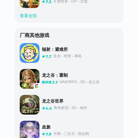
开放世界
DIY
沙盒
7.2
查看全部
厂商其他游戏
辐射：避难所
生存
经营
单机
7.7
龙之谷：重制
MMORPG
3D
龙之谷
7.7
龙之谷世界
角色扮演
3D
动作
4.4
血族
卡牌
二次元
回合制
7.9