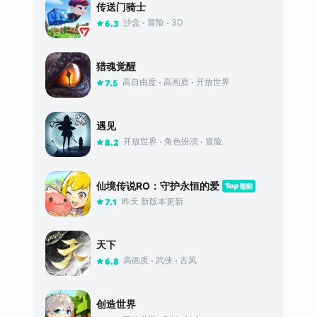
传送门骑士
沙盒
冒险
3D
6.3
猎魂觉醒
高自由度
高画质
开放世界
7.5
遇见
开放世界
角色扮演
冒险
8.2
仙境传说RO：守护永恒的爱
昨天 新版本更新
7.1
天下
高画质
武侠
古风
6.8
创造世界