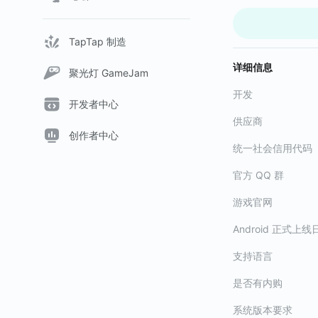
（2）符文方案
保存在方案内的符
（3）魔核方案
TapTap 制造
保存在方案内的魔
详细信息
（4）无尽之路
聚光灯 GameJam
我们优化了合服后
开发
间进行重新排名。
开发者中心
（5）场景加载
供应商
我们优化了场景加
创作者中心
统一社会信用代码
（6）对话系统
我们为接取/完成
官方 QQ 群
（7）技能调整
我们对斩星风暴技能
游戏官网
（8）同屏显示
同屏显示人数超过
Android 正式上线
支持语言
【BUG】
（1）边境之地开
是否有内购
（2）兑换商店界
（3）光明巅峰/巅
系统版本要求