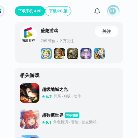
下载手机 APP
下载 PC 版
盛趣游戏
关注
785 评价
2 万关注
相关游戏
超级地城之光
韩系
Q版
动作
4.7
超数据世界
角色扮演
冒险
独立游戏
9.1