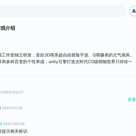
游戏介绍
源工作室独立研发，首款3D萌系超自由冒险手游。Q萌爆表的元气画风，
和多样百变的个性养成，unity引擎打造次时代CG级萌物世界只待你一
)
2025/05/27
查看
进阶之路吧，玩家可以自选专精技能进行学习，打造自己的技能方案以及战斗
)
2021/11/25
由度的同时，丰富了战斗体验
4)
2021/03/04
龄提示相关标识
折扣信息显示。