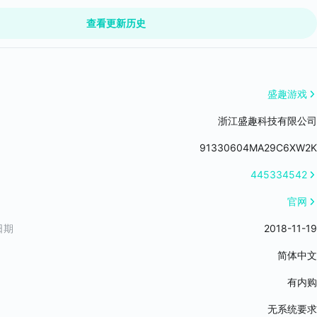
查看更新历史
文将增加角标以作区分，且不显示在符文分解界面。
核将不显示在一键分解界面中。
对无尽之路的排名处理。合服后，系统将基于萌主们的击杀数以及通关时
盛趣游戏
浙江盛趣科技有限公司
载方式，以解决部分机型跳转场景后卡顿或崩溃的问题。
91330604MA29C6XW2K
任务类的剧情对话增加了一键跳过功能。
445334542
的伤害进行了修正，攻击力加成百分比由220%调整为110%。
官网
限制时，攻击方的角色优先显示在屏幕内。
日期
2018-11-19
简体中文
团问题
有内购
面刷新同步问题
峰乱斗排行榜数据异常问题
无系统要求