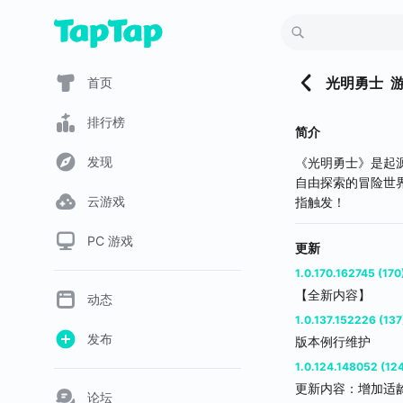
光明勇士
首页
排行榜
简介
发现
《光明勇士》是起
自由探索的冒险世界
云游戏
指触发！
PC 游戏
更新
1.0.170.162745 (170
【全新内容】
动态
(1)踏上职业的
1.0.137.152226 (137
策略。增加养成自
发布
版本例行维护
【优化】
1.0.124.148052 (12
（1）团购活动
更新内容：增加适
优化了团购活动的
论坛