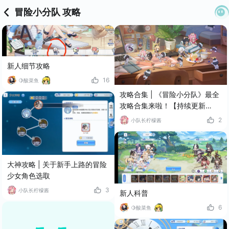
冒险小分队 攻略
新人细节攻略
16
🍋酸菜鱼
攻略合集 | 《冒险小分队》最全
攻略合集来啦！【持续更新
ing】
2
小队长柠檬酱
大神攻略 | 关于新手上路的冒险
少女角色选取
3
小队长柠檬酱
新人科普
6
🍋酸菜鱼