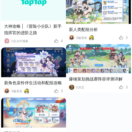
大神攻略 | 《冒险小分队》新手
新人类配组分析
指挥官的进阶之路
3
🍋酸菜鱼
4
小队长柠檬酱
爆锤策划挑战赛阵容评测详解
新角色哀怜伴生活动和配组攻略
3
大杰宝
3
🍋酸菜鱼