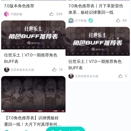
7.0版本角色推荐
7.0角色推荐表丨月下革新雷伤
体系，板砖识律重回一线
394
芋圆奶糖
84
月下昕薇
往世乐土丨V7.0一期推荐角色
BUFF表
往世乐土丨V7.0一期推荐角色
BUFF表
19
北冥有鱼其名为咸
5
北冥有鱼其名为咸
【7.0角色推荐表】识律携板砖
重回一线！大月下对真理有何影
响