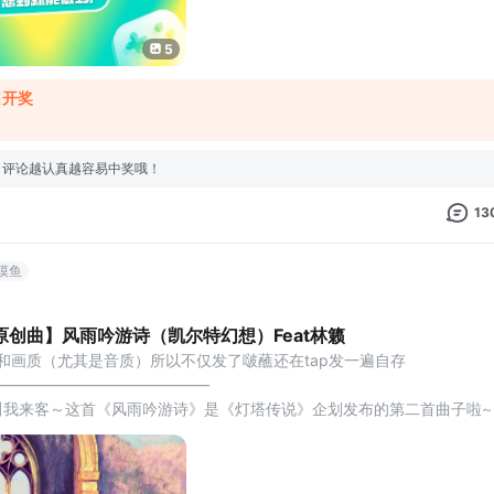
5
日开奖
，评论越认真越容易中奖哦！
13
摸鱼
原创曲】风雨吟游诗（凯尔特幻想）Feat林籁
音质和画质（尤其是音质）所以不仅发了啵蘸还在tap发一遍自存
——————————————
叫我来客～这首《风雨吟游诗》是《灯塔传说》企划发布的第二首曲子啦~
林籁作为讲述者提灯观摩着古画，饱含无数复杂感情唱起画中主角汐拉法
真的成为永恒的灯塔了吗？请期待后续更多的曲子