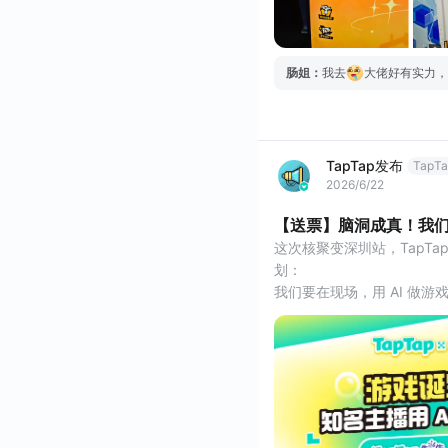
肠姐
：
我去
大佬好有实力，
TapTap发布
TapT
2026/6/22
【送票】脑洞成真！我
这次核聚变深圳站，TapT
划：
我们要在现场，用 AI 做游
相信很多热爱游戏的朋友，
“这个玩法要是这样改会不会
“这个角色如果有另一个结局
“我是不是也能做一款自己的
只是很多时候，这些天马行