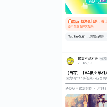
核聚变门票，明
登录后查看开奖结果
TapTap发布
：
大家请勿刷屏
诸葛不是村夫
佛系
2026/7/10
（自存）【V4徵羽摩柯
因为taptap传视频不压
————————————
哈喽这里诸葛阿良~也可以
在这首曲子中，徵羽摩柯与
游诗。故事会怎样发展？他