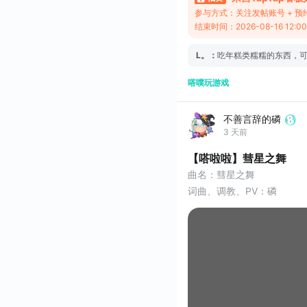
参与方式：关注发帖账号 + 预
结束时间：2026-08-16 12:0
L。
：
吃年糕类糯糯的东西，
嗒噗玩游戏
不善言辞的磷
3 天前
【嗒啦啦】彗星之舞
曲名：彗星之舞
词曲、调教、PV：磷
歌姬：ACE studio 嗒啦啦
初版投稿时间：2025.05.2
再版投稿时间：2025.07.22
若要由我谈论此事的话，
就从那个故事开始说起吧。
ps.好吧我只是想起来没传
每次更新都让我对姥姥声线