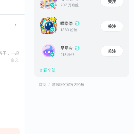
关注
207 万粉丝
噗噜噜
关注
1383 粉丝
星星火
关注
搭子，一起
218 粉丝
...
全文
查看全部
属福利 
首页
嗒啦啦的家官方论坛