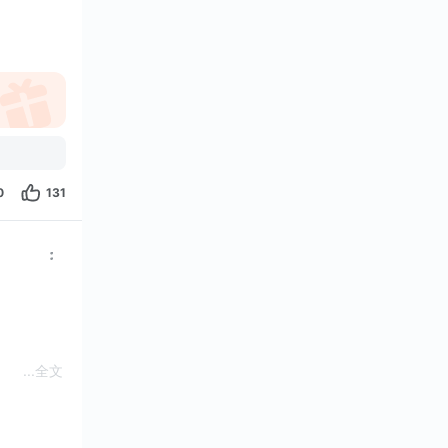
0
131
...
全文
所流传的吟