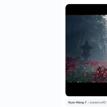
Ryan Wang.Y
：
seadance吗