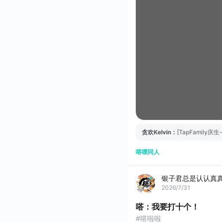
贪欢Kelvin
：
[TapFamil
嗒噗同人
银子君总是认认真
2026/7/31
嗒：我要打十个！
#嗒啦啦