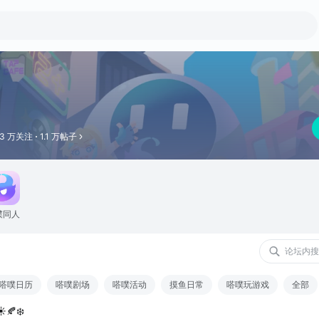
53 万关注
1.1 万帖子
噗同人
嗒噗日历
嗒噗剧场
嗒噗活动
摸鱼日常
嗒噗玩游戏
全部
🍂❄️