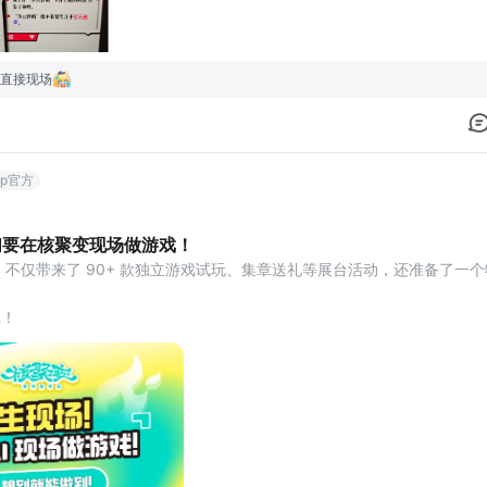
直接现场
ap官方
们要在核聚变现场做游戏！
ap 不仅带来了 90+ 款独立游戏试玩、集章送礼等展台活动，还准备了一
戏！
或多或少都冒出过这样的念头：
更好？”
就好了。”
游戏？”
空的想法会被时间、技术、精力挡在门外。那些曾经突然冒出来的脑洞，