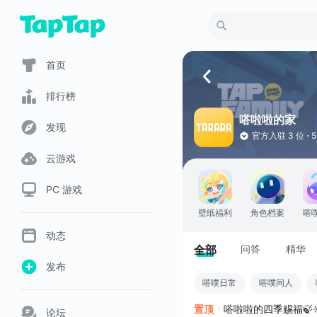
首页
排行榜
嗒啦啦的家
发现
官方入驻
3 位
云游戏
PC 游戏
壁纸福利
角色档案
嗒
动态
全部
问答
精华
发布
嗒噗日常
嗒噗同人
置顶
嗒啦啦的四季赐福🍃☀️
论坛