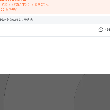
约游戏《《雾海之下》》 + 回复活动帖
0:00 自动开奖
可以改变身体形态，无法选中
491
5
而已，补一下。
的变化越发怀疑，ACE你罪大恶极啊！