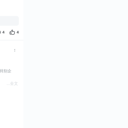
4
4
个特别企
...
全文
慢