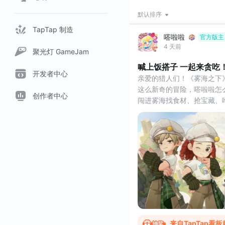
默认排序
TapTap 制造
嗒啦啦
官方版主
4 天前
聚光灯 GameJam
喊上饭搭子 一起来贪吃
开发者中心
亲爱的猎人们！《雾海之下
这么新奇的冒险，嗒啦啦怎
创作者中心
闯进雾海找食材、抢宝藏、
🍲 TapTap专属预约时装
前往参与《雾海之下》「喊上
—— 【限定时装 · 秋日回
戳这里直达活动：
⏰ 活动时间
来自TapTap看