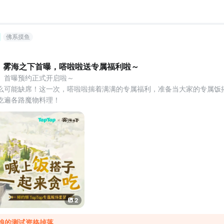
佛系摸鱼
！雾海之下首曝，嗒啦啦送专属福利啦～
》首曝预约正式开启啦～
么可能缺席！这一次，嗒啦啦揣着满满的专属福利，准备当大家的专属饭
吃遍各路魔物料理！
领取指南
饭搭子，一起来贪吃」首曝预约抽奖活动！完成预约即可解锁 TapTap 专
忆】～
2
板娘的测试资格掉落