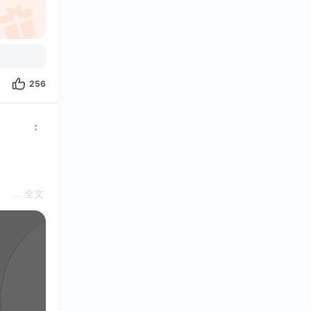
256
... 全文