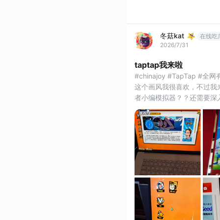
冬菇kat
在线吃
2026/7/31
taptap我来啦
#chinajoy #TapTap #全
这个画风我很喜欢，不过我
者小编模拟器？？还需要深