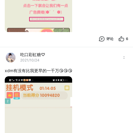
评论
6
吃口彩虹糖♡
2021/10/24
xdm有没有比我更早的一千万😘😘😘