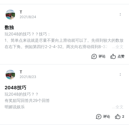
T
2021/8/24
数独
玩2048的技巧？？技巧：
1、简单点来说就是尽量不要向上滑动就可以了。先得到较大的数放
在右下角。例如第四行2-2-4-32。两次向右滑动得到8-32。然后在
...
全文
上面肯定得到了2或4，向左滑动，放到左边，然后向下滑动，麻烦
评论
点赞
点的例如得到4-2-8-32。此时需要考虑的就是在第三行第二个位置
得到1个2，然后向下合并再向右合并就可以得到16-32了。同理，
这样循环，小数不断积累得到更大的数。步骤越来越多而已
T
2021/8/23
2048技巧
玩2048的技巧？？
有奖励写回答共29个回答
明媚说娱乐
...
全文
2021-06-27
评论
2
TA获得超过28.3万个赞
关注