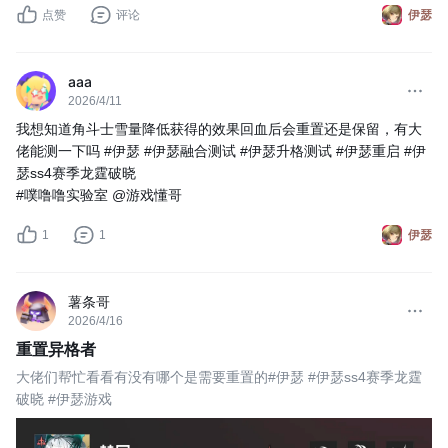
点赞
评论
伊瑟
aaa
2026/4/11
我想知道角斗士雪量降低获得的效果回血后会重置还是保留，有大
佬能测一下吗 #伊瑟 #伊瑟融合测试 #伊瑟升格测试 #伊瑟重启 #伊
瑟ss4赛季龙霆破晓 
#噗噜噜实验室 @游戏懂哥
1
1
伊瑟
薯条哥
2026/4/16
重置异格者
大佬们帮忙看看有没有哪个是需要重置的#伊瑟 #伊瑟ss4赛季龙霆
破晓 #伊瑟游戏