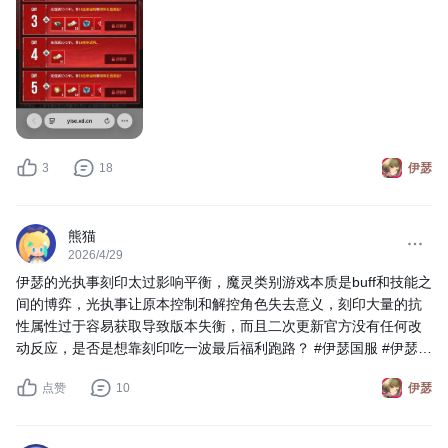
3
18
伊瑟
熊猫
2026/4/29
伊瑟的光执事刻印太过影响平衡，魔灵类别游戏本质是buff和技能之
间的博弈，光执事让原本控制和解控角色失去意义，刻印大量的抗
性属性过于容易获取导致版本失衡，而且二次更新官方没有任何改
动反应，是否是想靠刻印吃一波最后福利跑路？ #伊瑟国服 #伊瑟
ss4赛季龙霆破晓
点赞
10
伊瑟
#噗噜噜实验室