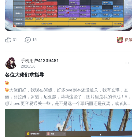
31
15
伊瑟
手机用户41239481
2026/5/6
各位大佬们求指导
大佬们好，我现在80级，好多pve副本还没通关，我有玄琪，玄
丽，丽拉姆，罗魁，尼亚瑟，莉莉这些了，图片里是我的卡池！#，
想让pve更容易通关一些，是不是选一个瑞玛丽还是夜离，或者其他
的
#伊瑟 #伊瑟ss4赛季龙霆破晓 #伊瑟国服 