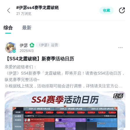
#伊瑟ss4赛季龙霆破晓
收藏
21 万浏览
综合
最新
伊瑟
《伊瑟》运营
2026/4/3
【SS4龙霆破晓】新赛季活动日历
亲爱的超链者们：
《伊瑟》SS4新赛季「龙霆破晓」即将开启！请查收SS4活动日历，
纵览赛季完整活动~
※根据线上情况，活动排期可能会进行调整，详情请关注官方公
告！
🎉全新赛季冲刺服务器即将开启，完成前期相关新服活动、领取
300+抽！向新领域进发吧！
>><<
#伊瑟 #伊瑟ss4赛季龙霆破晓