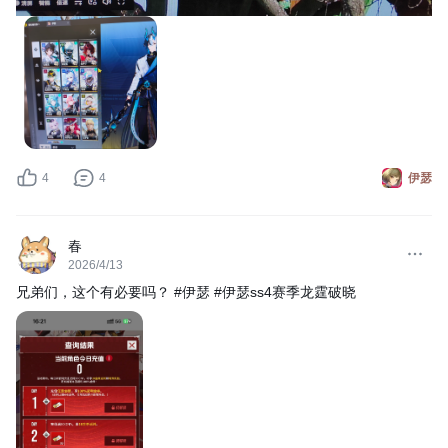
4
4
伊瑟
春
2026/4/13
兄弟们，这个有必要吗？ #伊瑟 #伊瑟ss4赛季龙霆破晓