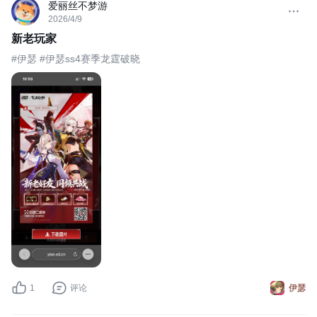
爱丽丝不梦游
2026/4/9
新老玩家
#伊瑟 #伊瑟ss4赛季龙霆破晓
1
评论
伊瑟