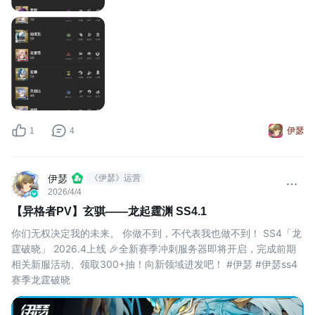
1
4
伊瑟
伊瑟
《伊瑟》运营
2026/4/4
【异格者PV】玄骐——龙起霆渊 SS4.1
你们无权决定我的未来。 你做不到，不代表我也做不到！ SS4「龙
霆破晓」 2026.4上线 🎉全新赛季冲刺服务器即将开启，完成前期
相关新服活动、领取300+抽！向新领域进发吧！ #伊瑟 #伊瑟ss4
赛季龙霆破晓