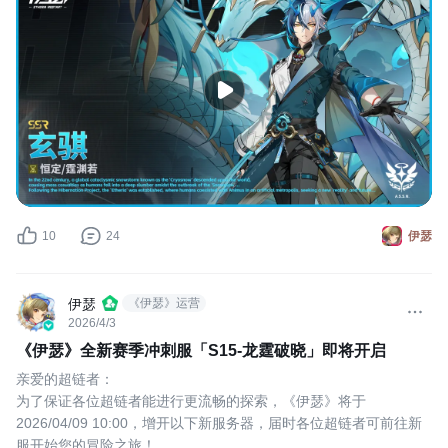
10
24
伊瑟
伊瑟
《伊瑟》运营
2026/4/3
《伊瑟》全新赛季冲刺服「S15-龙霆破晓」即将开启
亲爱的超链者：
为了保证各位超链者能进行更流畅的探索，《伊瑟》将于
2026/04/09 10:00，增开以下新服务器，届时各位超链者可前往新
服开始您的冒险之旅！