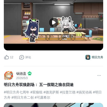
12
评论
明日方舟
锅德盖
2026/5/3
明日方舟双狼剧场： 五一假期之狼在囧途
#明日方舟七周年 #双狼组 #德克萨斯 #拉普兰德 #搞笑动画 #明日
方舟 #明日方舟二创 #可露希尔