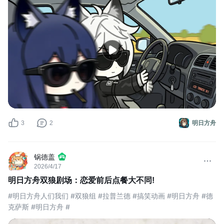
3
2
明日方舟
锅德盖
2026/4/17
明日方舟双狼剧场：恋爱前后点餐大不同!
#明日方舟人们我们 #双狼组 #拉普兰德 #搞笑动画 #明日方舟 #德
克萨斯 #明日方舟 #