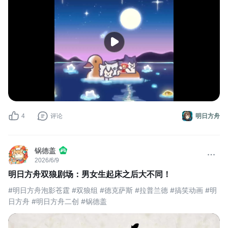
4
评论
明日方舟
锅德盖
2026/6/9
明日方舟双狼剧场：男女生起床之后大不同！
#明日方舟泡影苍霆 #双狼组 #德克萨斯 #拉普兰德 #搞笑动画 #明
日方舟 #明日方舟二创 #锅德盖