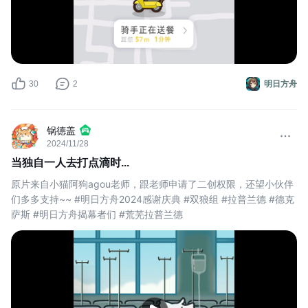
30
2
明日方舟
锅德盖
2024/11/28
当独自一人去打点滴时...
原片来自小猫阿狗agou老师，跟老师申请了二创权限，还望小伙伴
们多多支持~~ #明日方舟2024感谢庆典 #双狼组 #拉普兰德 #德克
萨斯 #明日方舟揭幕者们 #荒芜拉普兰德