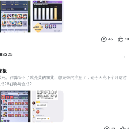
45
19
488325
花板
装死。作弊管不了就是黄的前兆。想充钱的注意了，别今天充下个月这游
成2#召唤与合成2
12
1