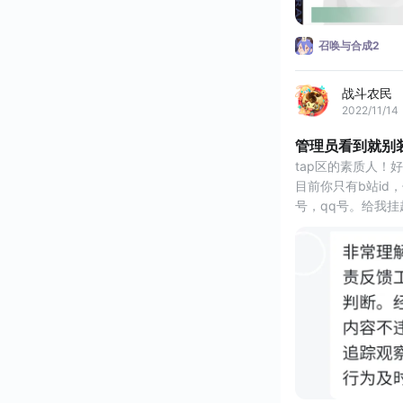
1
召唤与合成2
战斗农民
2022/11/14
管理员看到就别
tap区的素质人！
目前你只有b站i
号，qq号。给我
一个游戏何至于上
tap区目前这种挂
挂人的id帖子，属