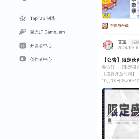
TapTap 制造
召唤与合成
聚光灯 GameJam
艾宝
《召
开发者中心
2024/10/16
创作者中心
【公告】限定伙
各位好，【限定盛
【盛典开放时间】
10月18日05:00-1
【盛典介绍】
盛典期间，S至臻
提升！
※本次限定盛典内
※更多盛典信息可