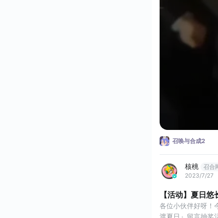
召唤与合成2
核桃
召合
2023/7/27
【活动】夏日悠
各位小伙伴好呀！
渡夏日』留言抽奖