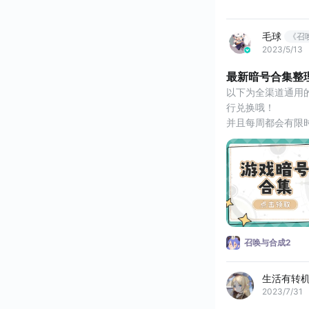
毛球
《召
2023/5/13
最新暗号合集整理来
以下为全渠道通用
行兑换哦！
并且每周都会有限
去试一试吧
Tips：在游戏内
近期新增：
新纪元即将到来
投币子来咯
美食专家
星空奥妙
召唤与合成2
表情包炫一波
艾宝粉粉登场
第三弹来啦
生活有转
常驻暗号：
2023/7/31
暑期尾声