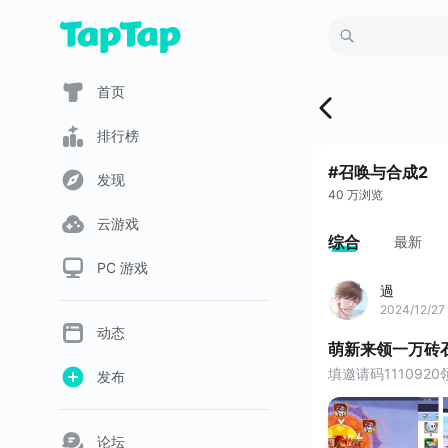
首页
排行榜
#召唤与合成2
发现
40 万浏览
云游戏
综合
最新
PC 游戏
過
2024/12/27
动态
萌新来领一万砖
填邀请码11109
发布
论坛