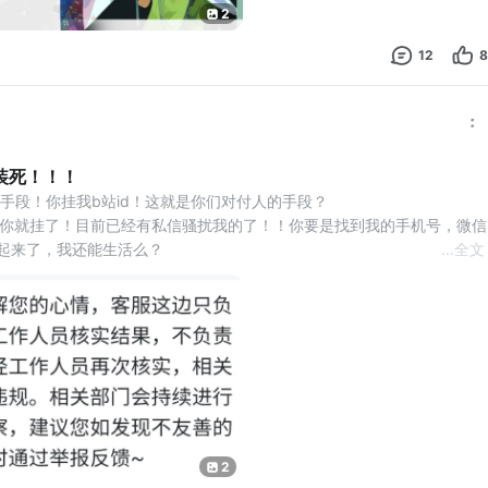
2
12
8
装死！！！
好手段！你挂我b站id！这就是你们对付人的手段？
d，你就挂了！目前已经有私信骚扰我的了！！你要是找到我的手机号，微信
挂起来了，我还能生活么？
...
全文
升到干扰他人正常生活的地步？？
他人id，不违规的行为，我估计挂个微信号手机号，也不会管的！
实恶心人！我和你讨论，观点不同，说服不了彼此你就挂tap区？
2