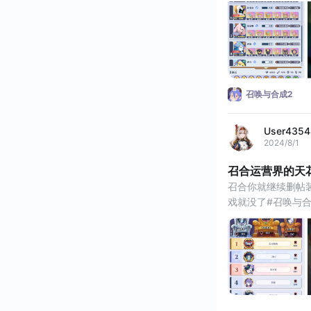
召唤与合成2
User435
2024/8/1
召合运营界的天
召合你就继续删帖
戏就没了#召唤与合