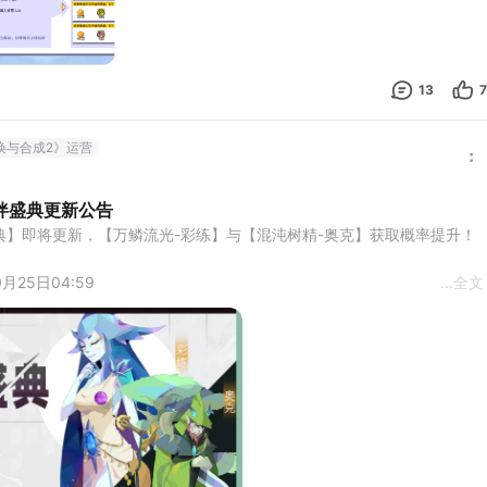
13
7
唤与合成2》运营
伴盛典更新公告
典】即将更新，【万鳞流光-彩练】与【混沌树精-奥克】获取概率提升！ 
0月25日04:59
...
全文
伙伴【万鳞流光-彩练】与S典粹伙伴【混沌树精-奥克】的获取概率将大幅
不含伙伴【五行余神-老余】与【源码护卫-皮英德安】。
点击盛典界面左上角【概率公示】进行查看。