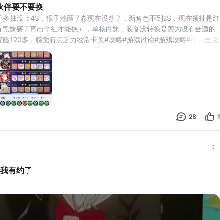
伙伴要不要换
千多抽没上4S，猴子池砸了卷现在没卷了，新角色不到2S，现在领袖是红
库有黑妹要等再出个红才能换），单核白妹，装备没转换是因为没有合适的
险120多，感觉有点乏力经常卡关#攻略#游戏讨论#游戏攻略#召唤与合
...
全文
28
1
跟我有约了