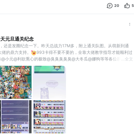
20
5
一天元旦通关纪念
了，还是发圈纪念一下。昨天总战力17M多，附上通关队图。从萌新到通
大佬的鼎力支持。
993卡得不要不要的，全靠大佬教学指导才能顺利过
冰@小元@利欲熏心的极致@臭臭臭臭臭@大冬瓜@娜狗等等各位群大佬的
...
全文
合成2