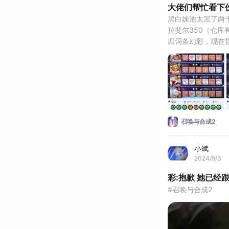
大佬们帮忙看下
神兽回
黑白妹池太黑了两
拉斐尔350（仓
四词条幻彩，现在冒
成2
召唤与合成2
小斌
2024/9/3
彩:抱歉 她已经
#召唤与合成2