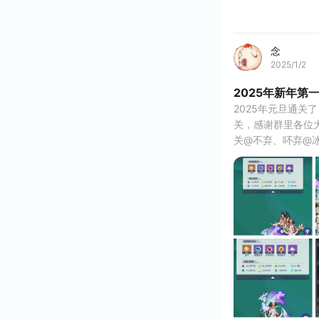
念
2025/1/2
2025年新年第
2025年元旦通关
关，感谢群里各位
关@不弃、吥弃@
指导和协助#召唤与