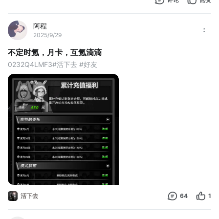
阿程
2025/9/29
不定时氪，月卡，互氪滴滴
0232Q4LMF3#活下去 #好友
活下去
64
1