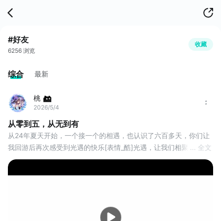
#好友
收藏
6256 浏览
综合
最新
桃
2026/5/4
从零到五，从无到有
从24年夏天开始，一个接一个的相遇，也认识了六百多天，你们让
我回游后再次感受到光遇的快乐[表情_酷]光遇，让我们相聚在一
... 全文
起，见证了你们从萌新到老资历的成长，我很荣幸认识到你们[表情
_酷]
未来，让我一个一个的面基吧！#光遇交友 #sky光遇 #好友