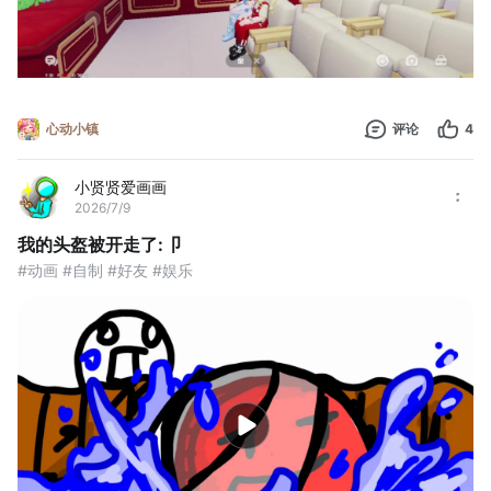
心动小镇
评论
4
小贤贤爱画画
2026/7/9
我的头盔被开走了:卩
#动画 #自制 #好友 #娱乐