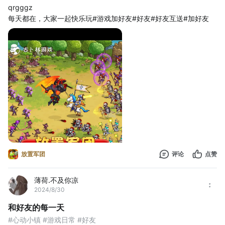
qrgggz
每天都在，大家一起快乐玩#游戏加好友#好友#好友互送#加好友
放置军团
评论
点赞
薄荷.不及你凉
2024/8/30
和好友的每一天
#心动小镇 #游戏日常 #好友