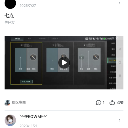
L
2025/7/27
七点
#好友
暗区突围
1
点赞
༺FEOWM༻
2023/11/21