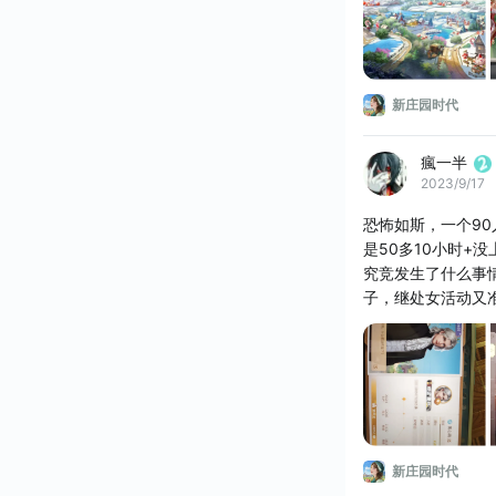
新庄园时代
瘋一半
2023/9/17
恐怖如斯，一个90
是50多10小时+
究竞发生了什么事
子，继处女活动又
矢车菊-雾，恶龙
新庄园时代