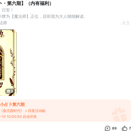
卜・第六期】（内有福利）
，日安！
卡牌为【魔法师】正位，且听我为大人细细解读。
魔法师
...
全文
字：1
：潜能觉醒、万事齐备、创造契机、行动力、资源统筹、巧思变通、全新
心愿落地、主动开拓。
间，高举权杖联结天地，桌上摆放四元素信物，大地孕育花草生机。天地
征
2
小占卜第六期
《新庄园时代》 + 回复活动帖
10 10:00:00 自动开奖
89
7