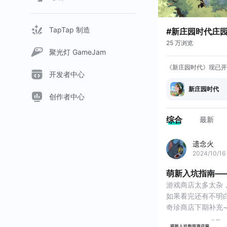
TapTap 制造
#新庄园时代庄
25 万浏览
聚光灯 GameJam
《新庄园时代》现已开
开发者中心
新庄园时代
创作者中心
综合
最新
遗念火
2024/10/16
萌新入坑指南—
游戏商店太多太杂
如果看完还有不明
奇珍商店下期补充
#新庄园时代 #新