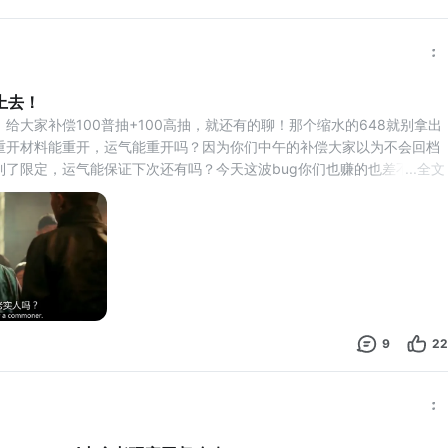
上去！
给大家补偿100普抽+100高抽，就还有的聊！那个缩水的648就别拿出
重开材料能重开，运气能重开吗？因为你们中午的补偿大家以为不会回档
到了限定，运气能保证下次还有吗？今天这波bug你们也赚的也差不多
...
全文
把损失强加给玩家！赞同请赞我上去！#新庄园时代庄园爆款计划
9
22