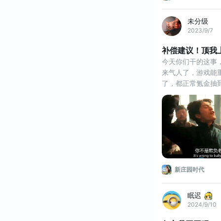
未分级
2023/9/7
补偿建议！顶我
今天你们干的这事，
来气人了，游戏能
了，都正常氪金抽
了，别自己错了还
新庄园时代
眠迟
2024/9/10