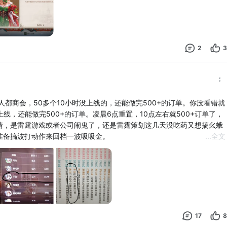
2
3
人都商会，50多个10小时没上线的，还能做完500+的订单。你没看错就
没上线，还能做完500+的订单。凌晨6点重置，10点左右就500+订单了，
情，是雷霆游戏或者公司闹鬼了，还是雷霆策划这几天没吃药又想搞幺蛾
准备搞波打动作来回档一波吸吸金。
...
全文
咆哮商会记者-黑心商为你报道。#新庄园时代庄园爆款计划
17
8