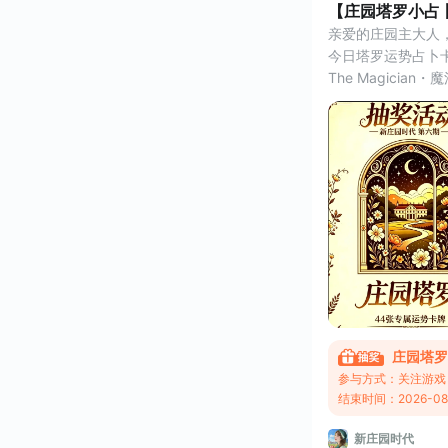
【庄园塔罗小占
亲爱的庄园主大人
今日塔罗运势占卜
The Magician・
大阿尔卡纳牌｜数
元素：风元素
行星：水星
宫位：核心关键字
开端、自信笃定、
牌面释义：
魔法师立于繁花之
能量在此交汇，象
庄园塔罗
参与方式：关注游戏
结束时间：2026-08-
新庄园时代