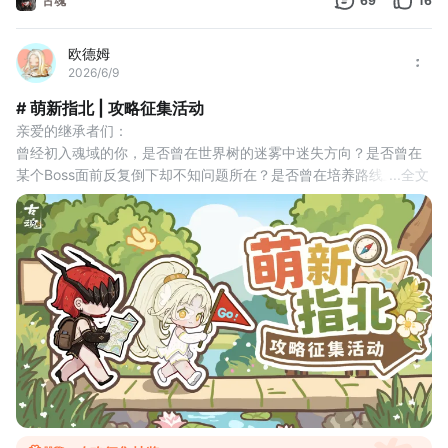
古魂
69
16
欧德姆
2026/6/9
# 萌新指北 | 攻略征集活动
亲爱的继承者们：
曾经初入魂域的你，是否曾在世界树的迷雾中迷失方向？是否曾在
某个Boss面前反复倒下却不知问题所在？是否曾在培养路线上浪费
...
全文
过珍贵资源，事后才后悔“如果早知道就好了”？
现在，轮到你来为后来的萌新点亮灯火了。
《古魂》萌新攻略征集活动正式开启！我们在此征集所有老玩家的
经验结晶，分享那些新手时期踩过的坑、走过的弯路、以及值得注
意的细节。你的智慧将成为后来者的指路明灯~
▌参与方式
1.