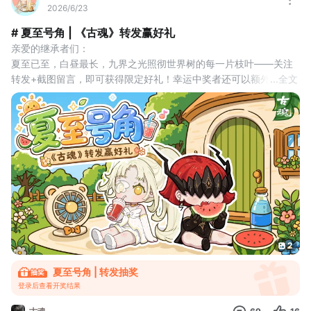
2026/6/23
# 夏至号角 | 《古魂》转发赢好礼
亲爱的继承者们：
夏至已至，白昼最长，九界之光照彻世界树的每一片枝叶——关注
转发+截图留言，即可获得限定好礼！幸运中奖者还可以额外获得惊
...
全文
喜大礼包哦！！
夏至，是火焰与日光最盛大的盟约。穆斯贝尔海姆的烈焰在这一天
攀上顶峰，吹响这支夏至号角，让日光为你引路，让烈焰为你加冕
——盛夏的恩赐，只赠予让号角响彻九界之人。 
▌活动时间
2026年6月23日 00:00~2026年6月29日 23:59
▌参与
2
夏至号角 | 转发抽奖
登录后查看开奖结果