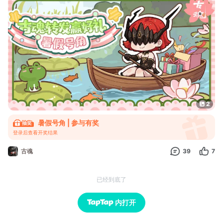
包哦！！
盛夏的风裹挟着穆斯贝尔海姆的热浪席卷每一寸土地，这是属于火
焰与意志的季节——诸神铸于黄金宫的古老契约亦在此刻泛起微
光。吹响这支暑假号角，将消息传遍九界的每一个角落，盛夏最炽
烈的恩赐，将为号角声所至
2
暑假号角 | 参与有奖
登录后查看开奖结果
古魂
39
7
已经到底了
内打开