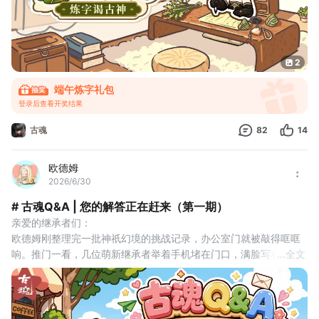
长船破浪（
2
端午炼字礼包
登录后查看开奖结果
古魂
82
14
欧德姆
2026/6/30
# 古魂Q&A | 您的解答正在赶来（第一期）
亲爱的继承者们：
欧德姆刚整理完一批神祇幻境的挑战记录，办公室门就被敲得哐哐
响。推门一看，几位萌新继承者举着手机堵在门口，满脸写着“我有
...
全文
问题”。
“转职按钮在哪儿？”“旧印到底去哪刷？”“神话装备怎么升不朽？”
欧德姆叹了口气，放下手里的记录册：“各位大佬别急，今天我全程
答疑，问倒我算你们赢！“