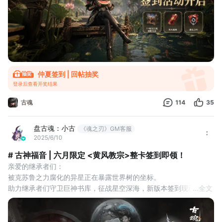
忧，焚烧于苏鲁特挥剑而落的灼热意志中。
▌活动时
仲夏签到 | 回帖抽奖
登录后查看开奖结果
古魂
114
35
盘古魂：小古
《魂之刃》GM客服
2025/6/10
# 古神福音 | 六月限定 <黄风教宗>整卡签到即领！
亲爱的继承者们：
被克苏鲁之力腐化的异星正在暴露世界树的坐标。
助力继承者们守卫巨神书库，征战星空深海，新版本签到现已开
...
全文
启！
参与签到，即可领取<原初魂核-黄风教宗>（整卡）、<深渊灵魂圣
文>等稀有奖励~