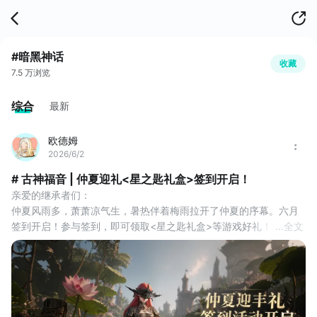
#暗黑神话
收藏
7.5 万浏览
综合
最新
欧德姆
2026/6/2
# 古神福音 | 仲夏迎礼<星之匙礼盒>签到开启！
亲爱的继承者们：
仲夏风雨多，萧萧凉气生，暑热伴着梅雨拉开了仲夏的序幕。六月
签到开启！参与签到，即可领取<星之匙礼盒>等游戏好礼！文末还
...
全文
有兑换码等你来领~
签到时抽取祝福卡片，集齐指定卡片，还能获取价值超过1000元的
活动限定礼包哦！
当烈日悬于阿斯加德穹顶，永恒之枪的光辉转为绵长。仲夏是诸神
赋予凡人的不眠庆典，让花环与篝火点燃你眼底的星芒，让一切烦