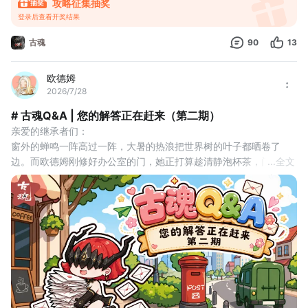
攻略征集抽奖
登录后查看开奖结果
古魂
90
13
欧德姆
2026/7/28
# 古魂Q&A | 您的解答正在赶来（第二期）
亲爱的继承者们：
窗外的蝉鸣一阵高过一阵，大暑的热浪把世界树的叶子都晒卷了
边。而欧德姆刚修好办公室的门，她正打算趁清静泡杯茶，门又被
...
全文
乌泱泱的继承者们推开了——这回比上回力气还大，门板差点拍墙
上。
欧德姆放下茶杯：大佬们，这次又有什么新问题？放马过来！
继承者（抱着一堆魂核蹲在角落）：魂格到底是什么？我攒了一大
堆魂核装不上去，急得想砸手机。
欧德姆（掏出一张皱巴巴的图铺在桌上）：大佬您看——每个魂核