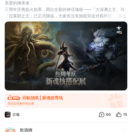
亲爱的继承者：
三周年庆典如火如荼，两位全新的神话魂核——「大深渊之主」与
「拉莱耶之主」已正式降临，大家有没有抽取到这对羁绊呢？
...
全文
关于魂核搭配，每一位继承者都有自己独特的理解与巧思，有人追
求极致的输出搭配，有人偏爱稳扎稳打的生存阵容，也有人乐于尝
试各种奇妙的组合……欢迎大家晒出自己的巧思，或是分享你的搭配
攻略，赢取价值高达2888的奖品~
当深海的低语穿越千年的冰封，当远古的意志在血脉深处苏醒，当
回帖抽奖 | 新魂核秀场
登录后查看开奖结果
古魂
60
15
欧德姆