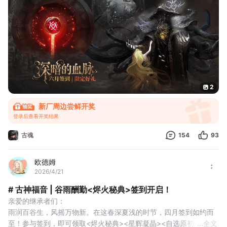
集齐指定卡片，还能获得最高价值648元【传说装备补给】限定礼
包！
▌参与方式及奖励
★ 签到集卡
1、活动期间，继承者们可在上述链接TapTap社区累计签到，满对
应天数即可获得相应奖励。
2、每
2
新厂周边尝鲜开奖
登录后查看开奖结果
古魂
154
93
欧德姆
2026/4/21
# 古神福音 | 谷雨酬勤<烬火秘典>签到开启！
亲爱的继承者们：
雨润百谷生，风摇万物新。在这春深夏浅的时节，四月签到如约而
至！参与签到，即可领取<烬火秘典><星辉凝晶><自选原初魂核碎
...
全文