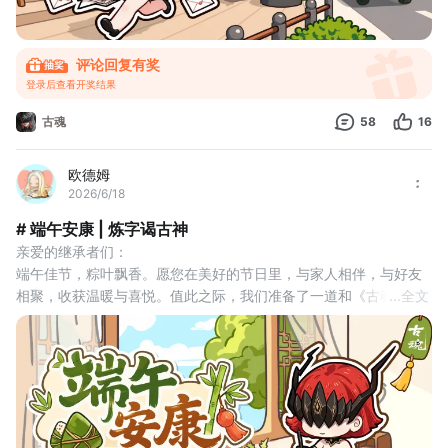
评论回复有奖
登录后查看开奖结果
古魂
58
16
欧德姆
2026/6/18
# 端午安康 | 炼字谒古神
亲爱的继承者们：
端午佳节，粽叶飘香。愿您在美好的节日里，与家人相伴，与好友
相聚，收获温暖与喜悦。值此之际，我们准备了一道和《古魂》相
...
全文
关的趣味炼字题，参与活动的继承者有机会获得端午大礼包哦！
长船破浪，渡鸦啼鸣；符文刻骨，九崖震颤。端午将至，古神在深
渊中低语，等待着继承者以一字为祭，换取节日的恩赐。
我们以诗为引——请为诗中空缺处填入你心中的那个字，让这首古
老的祭诗归于完整。
✿题目✿