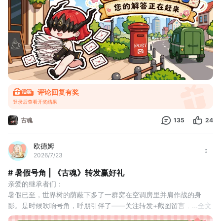
以下是本期Q&A实录，没赶上现场的大家可以自己阅读哦~
继承者（手机怼到欧德姆脸上）：转职按钮在哪？我
评论回复有奖
登录后查看开奖结果
古魂
135
24
欧德姆
2026/7/23
# 暑假号角 | 《古魂》转发赢好礼
亲爱的继承者们：
暑假已至，世界树的荫蔽下多了一群窝在空调房里并肩作战的身
影。是时候吹响号角，呼朋引伴了——关注转发+截图留言，即可领
...
全文
取价值超过500元的限定好礼！幸运中奖者还可额外获得惊喜大礼