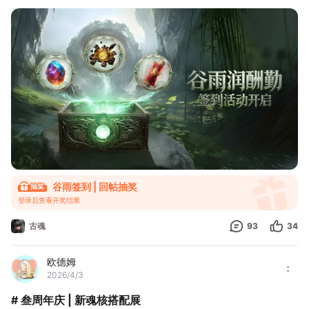
片>等稀有好礼~文末还有兑换码等你领~
签到时抽取祝福卡片，集齐指定卡片，还能获取价值从1000到
2000的活动限定礼包哦！
当第一场雨浸润冻土，世界树的根系便在九界深处缓缓舒展。谷雨
——那是诸神洒落的恩赐，是刻在黄金宫石壁上的古老誓约，在此
签到，即是受召的继承
谷雨签到 | 回帖抽奖
登录后查看开奖结果
古魂
93
34
欧德姆
2026/4/3
# 叁周年庆 | 新魂核搭配展