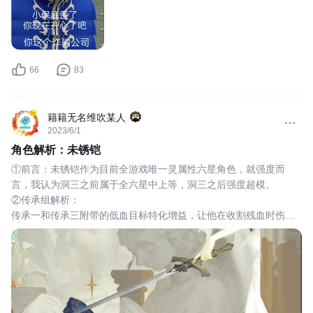
66
83
籍籍无名维吹某人
2023/6/1
角色解析：未锈铠
①前言：未锈铠作为目前全游戏唯一灵属性六星角色，就强度而
言，我认为洞三之前属于全六星中上等，洞三之后强度超模。
②传承组解析：
传承一和传承三附带的低血目标特化增益，让他在收割残血时伤害
爆炸，且对拐的依赖性不高（唯一稀缺乘区为加剧乘区，本身非技
巧C，不讨论爆伤乘区）但是相对来说如果没有一位强力的副C或者
主C队友，无法压低敌人血量，那么他的强度仍然处于中等偏上水
平，中规中矩。
③技能组解析：
至终收