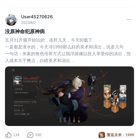
User45270626
2023/6/2
没原神命犯原神病
五月31开服开始玩的，连肝几天，今天卸载了
一直都是潜水的，今天冲1999那么好的美术和演出，说道几句
一句话：米家的角色培养方式让我浮躁难以投入享受你的演出，投
入成本大于爽点，白瞎美术和演出
角色的成本没人高，运营却抢钱一样，我退原神就是对那种命座、
圣遗物、专武、技能等级要培养培养成本还高受不了。
一个副游玩法的游戏，角色数量这么多像明日方舟靠拢却只能上四
个，其中一个还是备用的，培养成本就跟原神
134
330
重返未来：1999