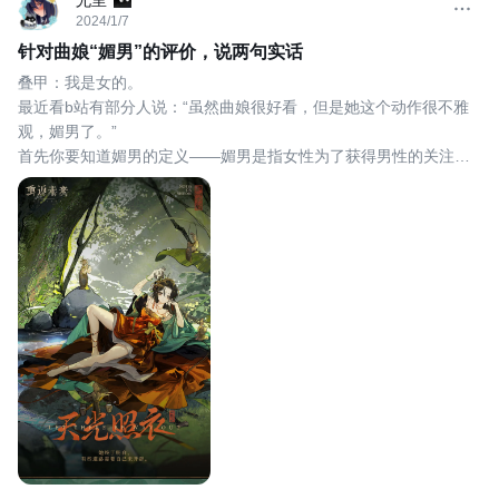
2024/1/7
针对曲娘“媚男”的评价，说两句实话
叠甲：我是女的。
最近看b站有部分人说：“虽然曲娘很好看，但是她这个动作很不雅
观，媚男了。”
首先你要知道媚男的定义——媚男是指女性为了获得男性的关注和
赞赏，刻意表现出的一种倾向于男性审美的行为模式。
曲娘的动作并没有“凹”，就是故意摆出那种姿势，她的动作很自然放
松，就像李白饮酒一样豪放。在山野之间，没有别人的存在，想必
是我也会效仿竹林七贤（但是我并不会脱光裸奔
）漏出的大腿并
没有特