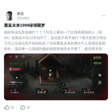
执念
2023/8/3
重返未来1999绿湖噩梦
很好奇这玩意很难打？？？抖音上看到一个比我高两级的人（我
43）在那说卡在12关动不了，这玩意不有手就行？每天把体力用在
刀刃上过这玩意不轻轻松松？目前重返未来的脚步个人觉得还是挺
轻松，现在唯一让我感到难的就那营地安全手册了，最后两关我脑
子不够过不了#重返未来：1999
20
34