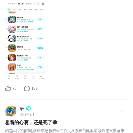
75
138
轩
2024/2/1
悬着的心啊，还是死了😅
如题#我的假期游戏作息报告#二次元#原神#崩坏星穹铁道#重返未