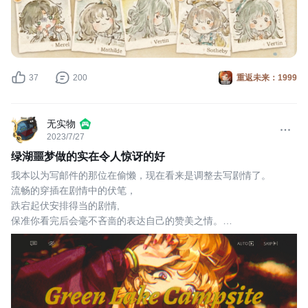
37
200
重返未来：1999
无实物
2023/7/27
绿湖噩梦做的实在令人惊讶的好
我本以为写邮件的那位在偷懒，现在看来是调整去写剧情了。
流畅的穿插在剧情中的伏笔，
跌宕起伏安排得当的剧情,
保准你看完后会毫不吝啬的表达自己的赞美之情。
数条线的剧情和谐的点缀穿插在一起，两条明线，思辰和金蜜儿一
行人，数条暗线，首先是笔记中的三条恐怖故事，金蜜儿和安妮的
感情……
故事开始，一群年轻人进入森林，一些生硬的介绍，老式恐怖片的
开头，金发女，棒球男，学科男，棒球男的跟班，以及善良的小镇