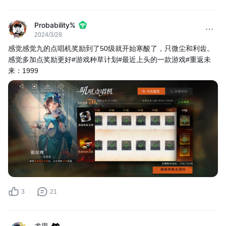
Probability%
2024/3/28
感觉感觉九的点唱机奖励到了50级就开始寒酸了，只微尘和利齿。
感觉多加点奖励更好#游戏种草计划#最近上头的一款游戏#重返未
来：1999
3
21
尤里