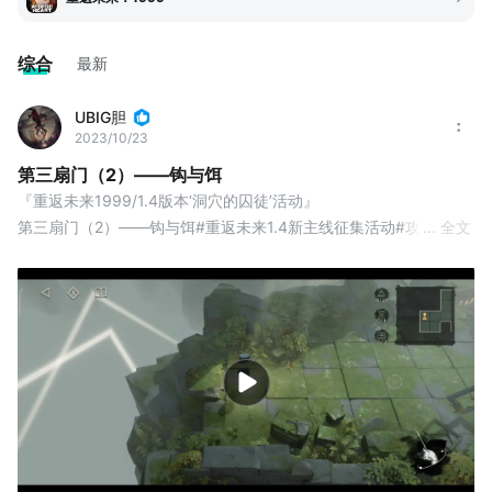
综合
最新
UBIG胆
2023/10/23
第三扇门（2）——钩与饵
『重返未来1999/1.4版本‘洞穴的囚徒’活动』
第三扇门（2）——钩与饵#重返未来1.4新主线征集活动#攻略#游
... 全文
戏攻略#新手攻略#游戏讨论#游戏资讯