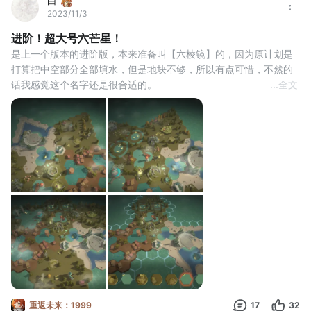
白
2023/11/3
进阶！超大号六芒星！
是上一个版本的进阶版，本来准备叫【六棱镜】的，因为原计划是
打算把中空部分全部填水，但是地块不够，所以有点可惜，不然的
话我感觉这个名字还是很合适的。
...
全文
我很喜欢的一部分是那个由河流组成的无限符号，不过感觉没能驾
驭的了，有点破坏整体的和谐，也许以后会有更好的摆放方法。
最后一张是过程图，希望大家能够喜欢！#重返未来1.4新主线征集
活动
重返未来：1999
17
32