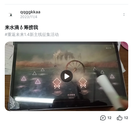
qqggkkaa
2023/11/4
来水滴💧筹捞我
#重返未来1.4新主线征集活动
12
12