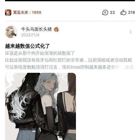
重返未来：1999
22
219
牛头马面长头猪
2023/11/4
越来越数值公式化了
应该是从那个狗开始渐渐的就数值了
比如这期我没有练牙仙和红箭打的非常难，以前深眠或者活动我都
可以靠练度勉勉强强打过去，现在boss控制越来越多还全程霸体，
...
全文
这不就是明着告诉你要拼数值拼up吗？
那么槲寄生和14诗这类角色意思就是以后不会出了呗。
人氪佬37秒天秒地，我的一轮被控一轮回血，二星难合大招难攒#
重返未来1.4新主线征集活动