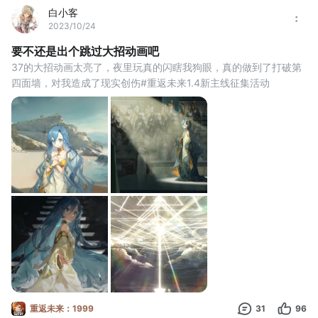
白小客
2023/10/24
要不还是出个跳过大招动画吧
37的大招动画太亮了，夜里玩真的闪瞎我狗眼，真的做到了打破第
四面墙，对我造成了现实创伤#重返未来1.4新主线征集活动
重返未来：1999
31
96