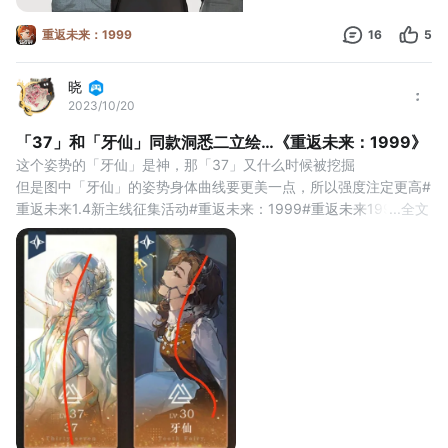
重返未来：1999
16
5
晓
2023/10/20
「37」和「牙仙」同款洞悉二立绘…《重返未来：1999》
这个姿势的「牙仙」是神，那「37」又什么时候被挖掘
但是图中「牙仙」的姿势身体曲线要更美一点，所以强度注定更高#
重返未来1.4新主线征集活动#重返未来：1999#重返未来1999日常
...
全文
分享