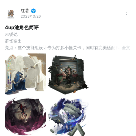
红薯
2023/10/26
4up池角色简评
未锈铠
群怪输出
亮点：整个技能组设计专为打多小怪关卡，同时有完美适配自身机
...
全文
制的心相“跳房子游戏”。小技能快速攒激情-开大收割-全队上激昂循
环，在多小怪副本中带领全队嘎嘎乱杀。
局限：目前很多高难关卡都是单体boss，没那么多小怪，导致铠哥
较难触发大招斩杀上激昂buff
新心相“请保持平衡”，18%仪式威力，24%的全覆盖增伤，直接抬高
了灵智对四属的地位，也非常适配铠哥。即使非群怪关卡，铠哥依
然可