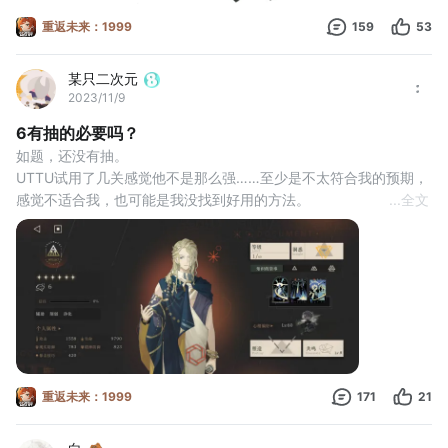
重返未来：1999
159
53
某只二次元
2023/11/9
6有抽的必要吗？
如题，还没有抽。
UTTU试用了几关感觉他不是那么强……至少是不太符合我的预期，
感觉不适合我，也可能是我没找到好用的方法。
...
全文
勿喷，并没有去看任何有关6的帖子，只是单纯想问问用过的大家。
本人还有30抽就大保底，活动期间攒到不是问题，但我是应该去保
6还是屯着期待下一期？
二编:看大家的建议，目前是偏向于去抽的……我会尽可能分析所有
人的建议！并且每位都会回复！！所以佬多来点！！！🥺🥺#重返未
来1.4新主线征集活动
重返未来：1999
171
21