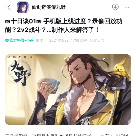
仙剑奇侠传九野
₪十日谈01₪ 手机版上线进度？录像回放功
能？2v2战斗？…制作人来解答了！
官方料君-小苏
修改于
2021/01/22
1798 浏览
研发日志