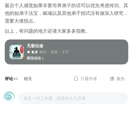
最后个人感觉如果非要培养弟子的话可以优先考虑传功。其
他的如弟子法宝，赋魂以及其他弟子招式没有做深入研究，
需要大佬指点。
以上，有问题的地方还请大家多多指教。
无极仙途
修仙
放置
文字
8.9
前往论坛
评论
相关
只看作者
最热
63
良言一句三冬暖，恶语伤人六月寒