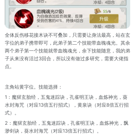
全体反伤移花接木诀不可叠加，只需要让身法最高，站在玄
字位的弟子携带即可，此弟子第二个技能带血魄魂光。其余
两个弟子第一个技能就带血魄魂光，余下技能随意，我的弟
子从来没有活过3回合，所以没有做过多研究，需要大佬指
点。
主角站黄字位。技能选择：
1：魔狱玄胎经，五鬼迷踪诀，孔雀明王诀，血炼神光，葵
水封海咒（对应13倍五行招式），黄泉诀（对应8倍五行招
式）。
2：魔狱玄胎经，五鬼迷踪诀，孔雀明王诀，血炼神光，飘
渺剑诀，葵水封海咒（对应13倍五行招式）。