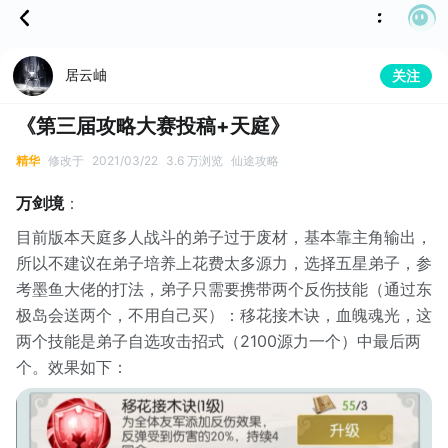
居云岫
关注
《第三届攻略大赛投稿+天庭》
精华
修改于
2021/03/22
3.6 万浏览
仙途攻略
万剑境
：
目前版本天庭多人战斗的弟子过于废材，基本靠主角输出，
所以不建议在弟子培养上花费太多源力，选择五星弟子，参
考墨鱼大佬的打法，弟子只需要携带两个反伤技能（通过东
极岛会送两个，不用自己买）：移花接木诀，血魄魂光，这
两个技能是弟子自选攻击招式（2100源力一个）中最后两
个。效果如下：