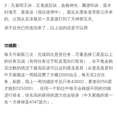
3：孔雀明王诀，五鬼迷踪诀，血炼神光，飘渺剑诀，葵水
封海咒，黄泉诀（现在使用中）。最近从墨鱼老哥那儿学来
的。让我从玄冰最后一关直接打到了天神第五关。
弟子反伤已经改回来了，以上说的还是可以用
功德殿
：
每天可刷新三次，完成四次悬赏任务，尽量选择三星及以上
的任务完成（有些任务过于蛇皮需自行取舍），在不氪金购
买次数的情况下最高应该可以达到显圣真君（从显圣真君到
中天紫薇这一周我花费了大概2000仙玉，每天买2次任
务，刷新，我上一周功德折半后只有43602，要拿到150星
才能到125000），在同一个职位中每天会根据不同的功德
进行排名，排名高的获得的源力也会较多（中天紫薇的第一
名一天俸禄是4147源力）。