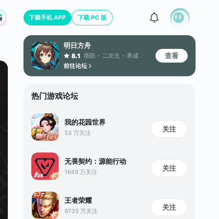
下载手机 APP
下载 PC 版
明日方舟
查看
塔防
二次元
养成
8.1
前往论坛
热门游戏论坛
我的花园世界
关注
53 万关注
无畏契约：源能行动
关注
1649 万关注
王者荣耀
关注
9735 万关注