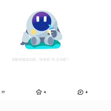
发帖者翘首以盼，快来和 TA 互动吧！
17
4
4