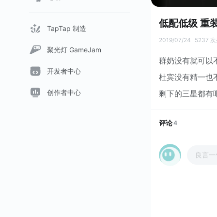
低配低级 重装
TapTap 制造
2019/07/24
5237 
聚光灯 GameJam
群奶没有就可以
开发者中心
杜宾没有精一也
创作者中心
剩下的三星都有
评论
4
良言一