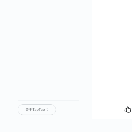
关于TapTap
营业执照
｜
沪 ICP 备 16012525 号
｜