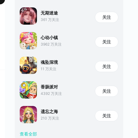
无期迷途
关注
361 万关注
心动小镇
关注
3962 万关注
魂坠深境
关注
11 万关注
香肠派对
关注
4392 万关注
遗忘之海
关注
210 万关注
查看全部