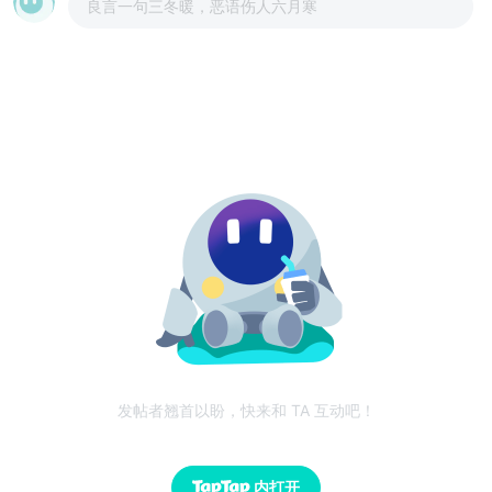
良言一句三冬暖，恶语伤人六月寒
发帖者翘首以盼，快来和 TA 互动吧！
内打开