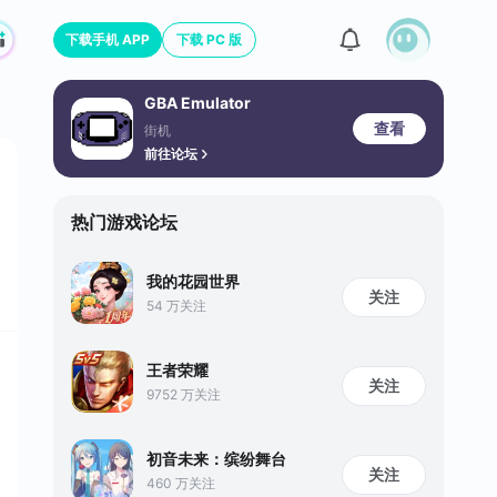
下载手机 APP
下载 PC 版
GBA Emulator
查看
街机
前往论坛
热门游戏论坛
我的花园世界
关注
54 万关注
王者荣耀
关注
9752 万关注
初音未来：缤纷舞台
关注
460 万关注