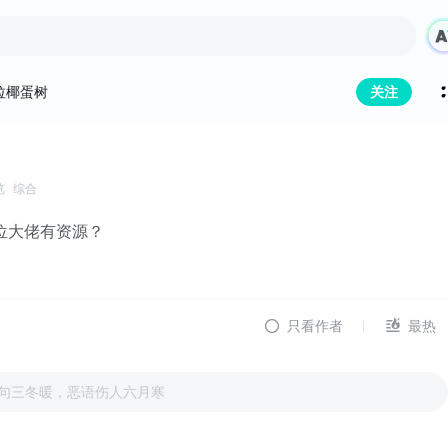
拉椰蛋树
关注
览
综合
位大佬有资源？
只看作者
最热
句三冬暖，恶语伤人六月寒