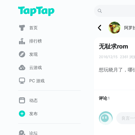
阿罗
首页
排行榜
无耻求rom
发现
2016/12/15
2361 浏
云游戏
想玩晓月了，哪
PC 游戏
评论
1
动态
发布
良言一
论坛