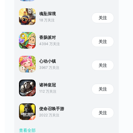
魂坠深境
关注
18 万关注
香肠派对
关注
4394 万关注
心动小镇
关注
3967 万关注
诸神皇冠
关注
112 万关注
使命召唤手游
关注
2022 万关注
查看全部