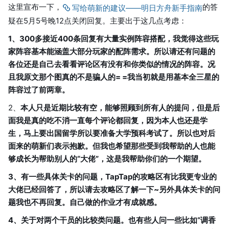
这里宣布一下，
的答
写给萌新的建议——明日方舟新手指南
疑在5月5号晚12点关闭回复。主要出于这几点考虑：
1、300多接近400条回复有大量实例阵容搭配，我觉得这些玩
家阵容基本能涵盖大部分玩家的配阵需求。所以请还有问题的
各位还是自己去看看评论区有没有和你类似的情况的阵容。况
且我原文那个图真的不是骗人的= =我当初就是用基本全三星的
阵容过了前两章。
2、
本人只是近期比较有空，能够照顾到所有人的提问，但是后
面我是真的吃不消一直每个评论都回复，因为本人也还是学
生，马上要出国留学所以要准备大学预科考试了。所以也对后
面来的萌新们表示抱歉。但我也希望那些受到我帮助的人也能
够成长为帮助别人的“大佬”，这是我帮助你们的一个期望。
3、有一些具体关卡的问题，TapTap的攻略区有比我更专业的
大佬已经回答了，所以请去攻略区了解一下~另外具体关卡的问
题我也不再回复。自己做的作业才有成就感。
4、关于对两个干员的比较类问题。也有些人问一些比如“调香