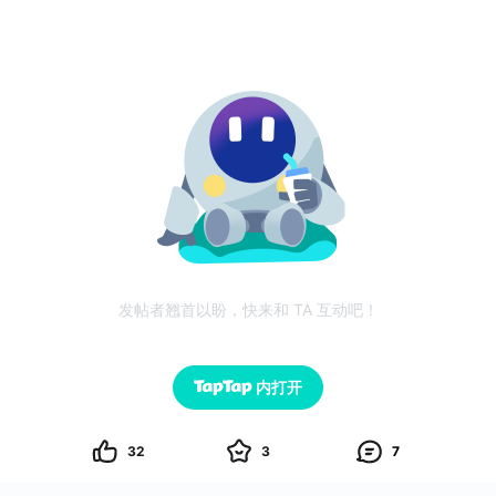
发帖者翘首以盼，快来和 TA 互动吧！
内打开
32
3
7