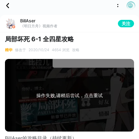
BillAser
关注
《明日方舟》视频作者
局部坏死 6-1 全四星攻略
精华
修改于
2020/10/24
4654 浏览
攻略
操作失败,请稍后尝试，点击重试
BillAser的攻略目录（持续更新）