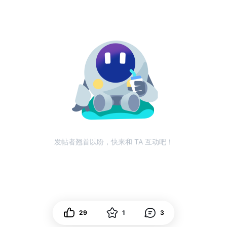
发帖者翘首以盼，快来和 TA 互动吧！
29
1
3