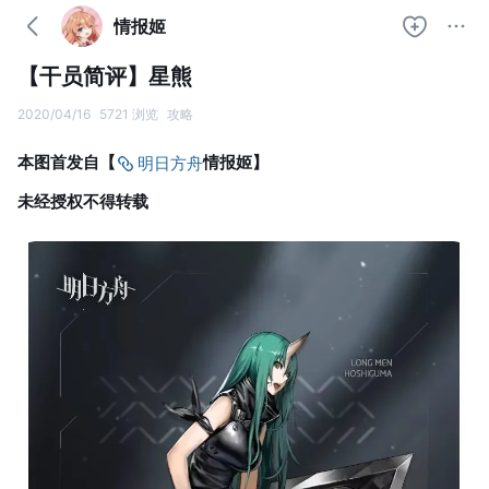
情报姬
【干员简评】星熊
2020/04/16
5721 浏览
攻略
本图首发自【
情报姬】
明日方舟
未经授权不得转载