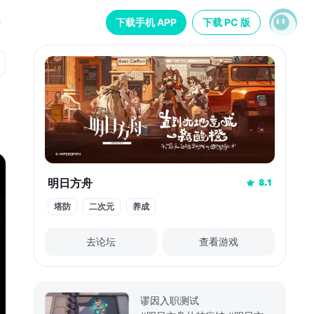
下载手机 APP
下载 PC 版
明日方舟
8.1
塔防
二次元
养成
去论坛
查看游戏
谬因入职测试