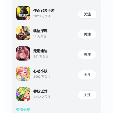
使命召唤手游
关注
2020 万关注
魂坠深境
关注
12 万关注
无期迷途
关注
361 万关注
心动小镇
关注
3962 万关注
香肠派对
关注
4392 万关注
查看全部