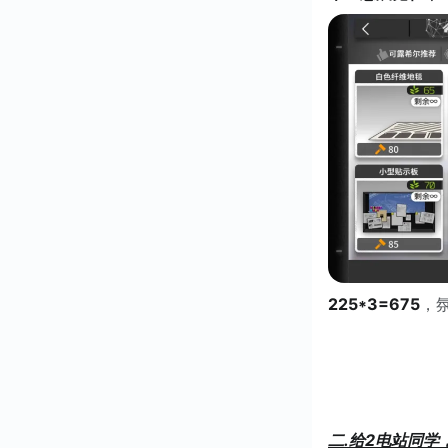
225*3=675
，
二.给2电站同学