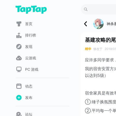
神杀
首页
排行榜
基建攻略的尾
发现
精华
修改于
2019/0
云游戏
应许多同学要求
我的宿舍安置方式
PC 游戏
以达到5级）
动态
宿舍家具是有效
发布
①.锤子换氛围
②.平均每一个
论坛