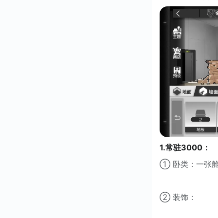
1.常驻3000：
① 卧类：一张舱
② 装饰：