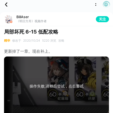
BillAser
关注
《明日方舟》视频作者
局部坏死 6-15 低配攻略
精华
修改于
2020/10/24
5220 浏览
攻略
更新掉了一章。现在补上。
操作失败,请稍后尝试，点击重试