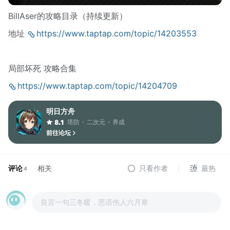
BillAser的攻略目录（持续更新）
地址
https://www.taptap.com/topic/14203553
局部坏死 攻略合集
https://www.taptap.com/topic/14204709
明日方舟
塔防
二次元
养成
8.1
前往论坛
评论
相关
只看作者
最热
4
良言一句三冬暖，恶语伤人六月寒