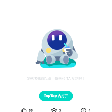
发帖者翘首以盼，快来和 TA 互动吧！
内打开
55
3
4