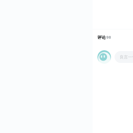
评论
98
良言一