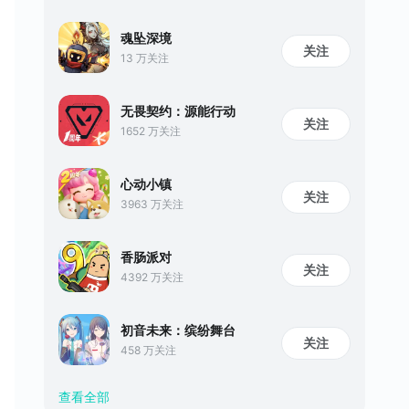
魂坠深境
关注
13 万关注
无畏契约：源能行动
关注
1652 万关注
心动小镇
关注
3963 万关注
香肠派对
关注
4392 万关注
初音未来：缤纷舞台
关注
458 万关注
查看全部