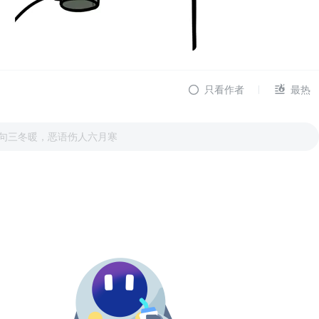
只看作者
最热
句三冬暖，恶语伤人六月寒