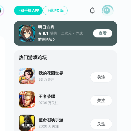
下载手机 APP
下载 PC 版
明日方舟
查看
塔防
二次元
养成
8.1
前往论坛
热门游戏论坛
我的花园世界
关注
53 万关注
王者荣耀
关注
9739 万关注
使命召唤手游
关注
2020 万关注