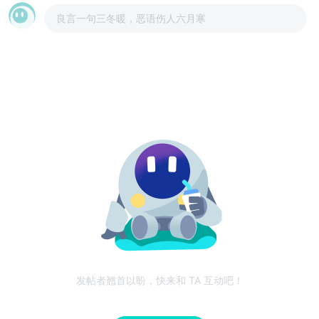
良言一句三冬暖，恶语伤人六月寒
发帖者翘首以盼，快来和 TA 互动吧！