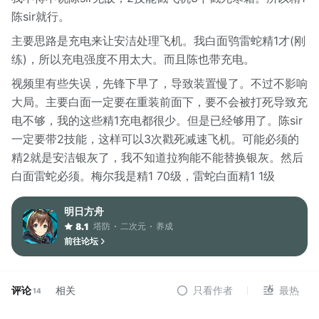
陈sir就行。
主要思路是充电来让安洁处理飞机。我白面鸮雷蛇精1才(刚
练)，所以充电强度不用太大。而且陈也带充电。
视频里有些失误，先锋下早了，导致装置慢了。不过不影响
大局。主要白面一定要在重装前面下，要不会被打死导致充
电不够，我的这些精1充电都很少。但是已经够用了。陈sir
一定要带2技能，这样可以3次戳死减速飞机。可能必须的
精2就是安洁银灰了，我不知道拉狗能不能替换银灰。然后
白面雷蛇必须。梅尔我是精1 70级，雷蛇白面精1 1级
明日方舟
塔防
二次元
养成
8.1
前往论坛
评论
相关
只看作者
最热
14