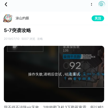
涂山灼眼
关注
5-7突袭攻略
2019/07/10
5007 浏览
攻略
操作失败,请稍后尝试，点击重试
我不得不说陈sir无敌，2技能戳飞机3下戳死寒霜。所以精1