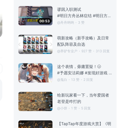
谬因入职测试
#明日方舟丛林症结 #明日方舟 #明日方舟攻略 #明日方舟谬因
00:53
@舟舟哟哟
3 赞
萌新攻略（新手攻略）及日常
配队阵容及自选
@养驴专业户
927 赞
313 回复
这个表情，毋庸置疑！🌝
#予愿安洁莉娜 #发现好游戏 #明日方舟 #游戏安利 #游戏推荐 #游戏讨论 #直到大地变成一颗酸橙 #安洁莉娜 #曼波
@鬼白
13 赞
2 回复
给新玩家看一下，当年爱国者
老登是咋打的
@小饼
1 赞
5 回复
【TapTap年度游戏大赏】《明