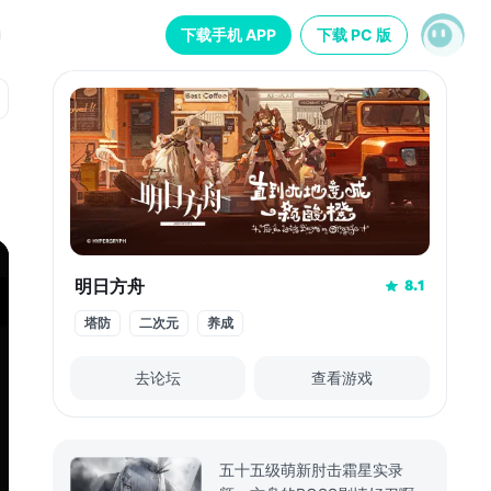
下载手机 APP
下载 PC 版
明日方舟
8.1
塔防
二次元
养成
去论坛
查看游戏
五十五级萌新肘击霜星实录