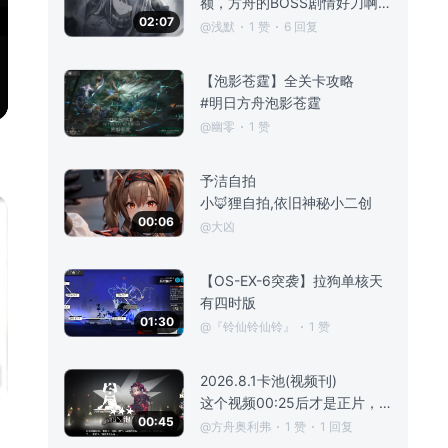
额，方舟的BOSS剧情好刀啊——
02:07
@浅默
1 赞
6 回复
【泡影苍霆】全关卡攻略
#明日方舟泡影苍霆
@幽零
1 赞
予洁自拍
小🦊狸自拍,依旧神秘小二创
00:06
@大凶
【OS-EX-6突袭】拉狗单核天
有四时版
01:30
@『铃仙铃仙铃』
1 赞
2026.8.1卡池(视频刊)
这个视频00:25后才是正片，别看一会前面就不看了[表情_微笑][表情_微笑]#明日方舟
00:45
@方舟奥利弗
1 赞
1 回复