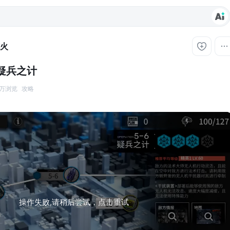
火
 疑兵之计
2 万浏览
攻略
操作失败,请稍后尝试，点击重试