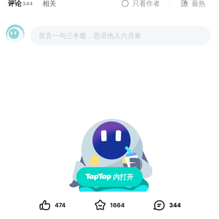
评论
相关
只看作者
最热
344
良言一句三冬暖，恶语伤人六月寒
内打开
474
1664
344
发帖者翘首以盼，快来和 TA 互动吧！