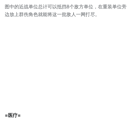
图中的近战单位总计可以抵挡8个敌方单位，在重装单位旁
边放上群伤角色就能将这一批敌人一网打尽。
=医疗=