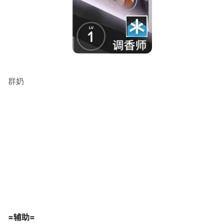
群奶
=辅助=