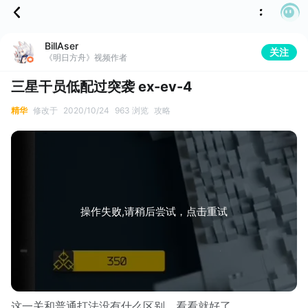
BillAser
关注
《明日方舟》视频作者
三星干员低配过突袭 ex-ev-4
精华
修改于
2020/10/24
963 浏览
攻略
操作失败,请稍后尝试，点击重试
这一关和普通打法没有什么区别，看看就好了