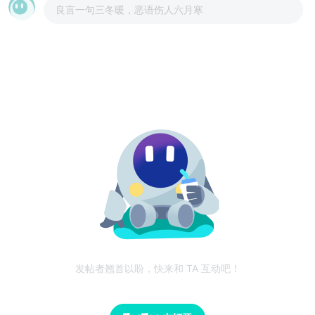
良言一句三冬暖，恶语伤人六月寒
发帖者翘首以盼，快来和 TA 互动吧！