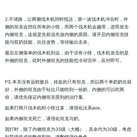
2.不堵路，让两侧伐木机同时抵达，第一波伐木机冲击时，外
侧的坦克会挡住所有的小怪，而两个伐木机会越塔，进而攻击
内侧坦克，这就是先前说先放内侧的原因。请开启内侧坦克技
能与双奶技能，抗住攻势，等待输出击杀。
最后左侧落单的伐木机到达，由于没有小怪，伐木机攻击的是
外侧的坦克，此时外侧坦克的技能也冷却完毕，应对即可。
PS.本关没有远程敌兵，掉血的只有坦克，所以两个单奶奶住就
好，外侧的坦克由于站位只能吃到一份奶，内侧的可以吃两
份，请优先保证内侧坦克受到的治疗量。
如果打两只伐木机时小怪过多，请强化法系aoe。
如果内侧坦克死亡，请强化坦克与奶。
我打时，除了内侧坦克为35级（大概），其余均为30级，考虑
到星级造成的数值影响，请酌情强化角色。