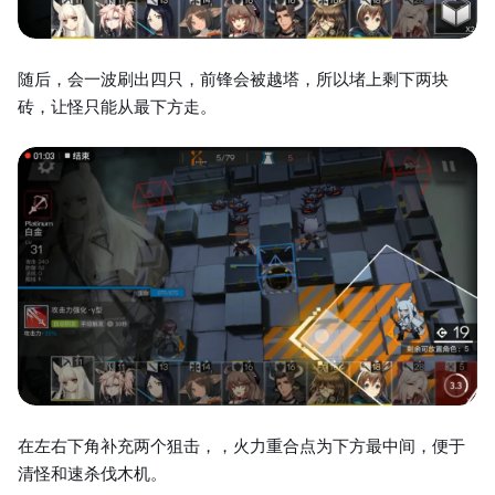
随后，会一波刷出四只，前锋会被越塔，所以堵上剩下两块
砖，让怪只能从最下方走。
在左右下角补充两个狙击，，火力重合点为下方最中间，便于
清怪和速杀伐木机。