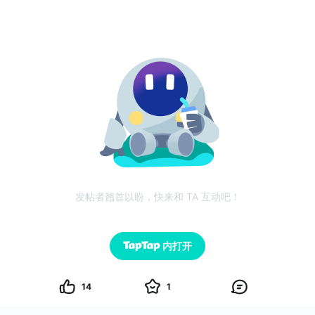
发帖者翘首以盼，快来和 TA 互动吧！
内打开
14
1