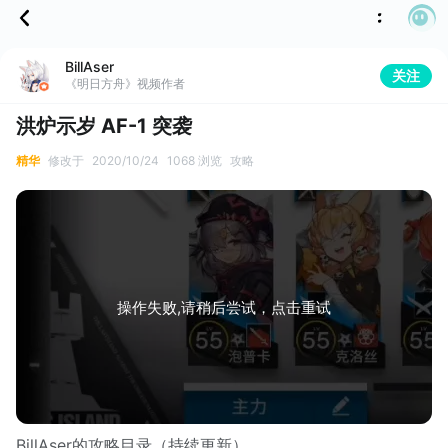
BillAser
关注
《明日方舟》视频作者
洪炉示岁 AF-1 突袭
精华
修改于
2020/10/24
1068 浏览
攻略
操作失败,请稍后尝试，点击重试
BillAser的攻略目录（持续更新）