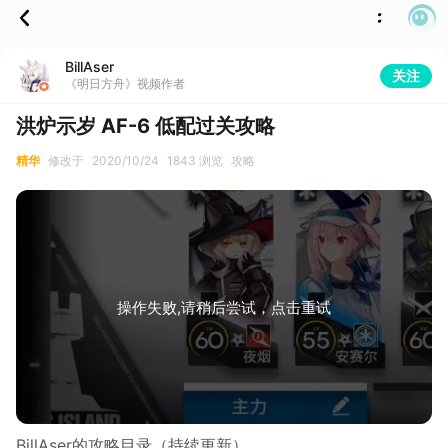
BillAser
关注
《明日方舟》视频作者
洪炉示岁 AF-6 低配过关攻略
精华
修改于
2020/10/24
1843 浏览
攻略
操作失败,请稍后尝试，点击重试
BillAser的攻略目录（持续更新）