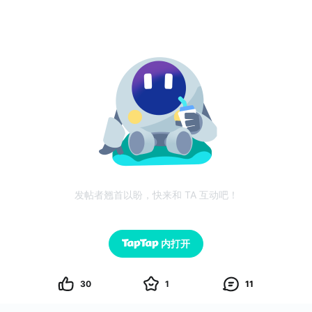
发帖者翘首以盼，快来和 TA 互动吧！
内打开
30
1
11