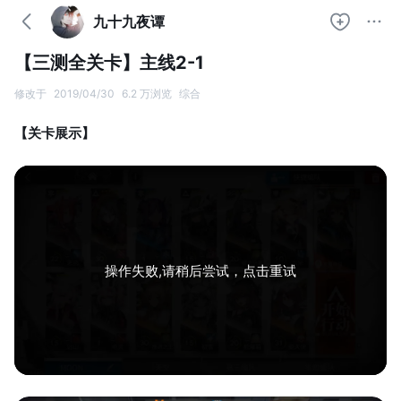
九十九夜谭
【三测全关卡】主线2-1
修改于
2019/04/30
6.2 万浏览
综合
【关卡展示】
操作失败,请稍后尝试，点击重试