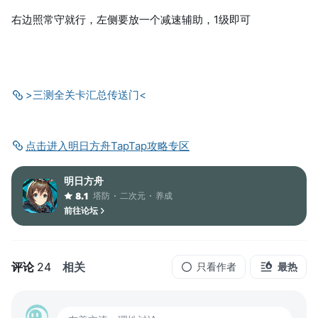
右边照常守就行，左侧要放一个减速辅助，1级即可
>三测全关卡汇总传送门<
点击进入明日方舟TapTap攻略专区
明日方舟
塔防
二次元
养成
8.1
前往论坛
评论
24
相关
只看作者
最热