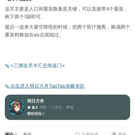
这关主要是人口和重装数量是关键，可以直接带4个重装，
剩下两个1级即可。
最后一波来大量空降怪的时候，把两个医疗撤离，换成两个
重装狗粮放在ab点就稳过。
>三测全关卡汇总传送门<
点击进入明日方舟TapTap攻略专区
明日方舟
塔防
二次元
养成
8.1
前往论坛
评论
相关
只看作者
最热
15