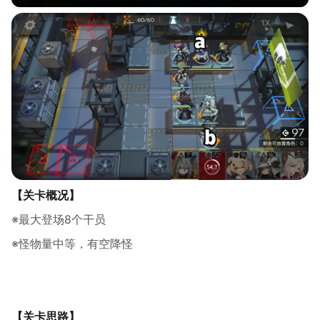
【关卡概况】
※最大登场8个干员
※怪物量中等，有空降怪
【关卡思路】