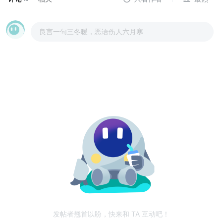
良言一句三冬暖，恶语伤人六月寒
发帖者翘首以盼，快来和 TA 互动吧！