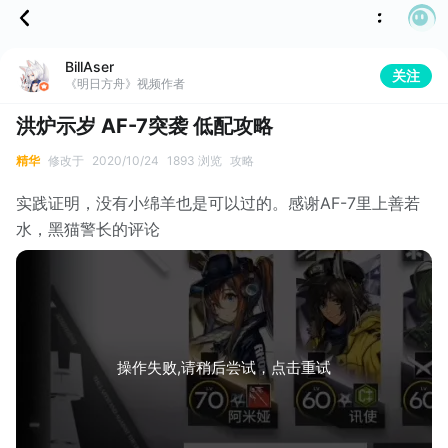
BillAser
关注
《明日方舟》视频作者
洪炉示岁 AF-7突袭 低配攻略
精华
修改于
2020/10/24
1893 浏览
攻略
实践证明，没有小绵羊也是可以过的。感谢AF-7里上善若
水，黑猫警长的评论
操作失败,请稍后尝试，点击重试