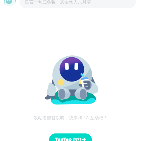
良言一句三冬暖，恶语伤人六月寒
发帖者翘首以盼，快来和 TA 互动吧！
内打开