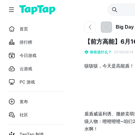
Big Day
首页
【前方高能】6月1
排行榜
你在说什么？
2018/06/14
今日游戏
咳咳咳，今天是高能盾！
云游戏
PC 游戏
发布
盾盾威逼利诱、撒娇卖萌
社区
级人物：噔噔噔噔~咱们
水啊！
TapTap 制造