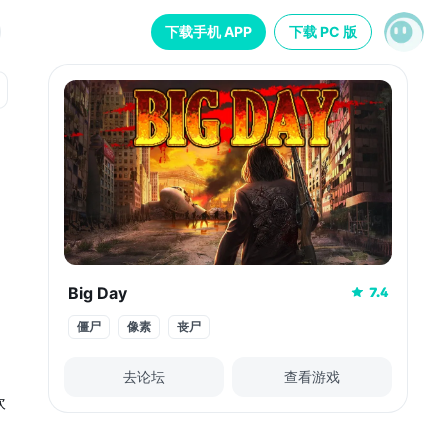
下载手机 APP
下载 PC 版
Big Day
7.4
僵尸
像素
丧尸
去论坛
查看游戏
吹