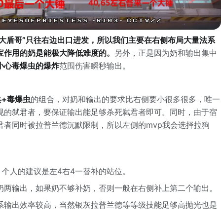
和“大盾哥”只往右边出口进发，所以我们主要在右侧布局大量法系
宝作用的奶是能极大降低难度的。
另外，正是因为奶和输出集中
小心毒爆虫的爆炸
范围伤害瞬秒输出。
兵+毒爆虫
的组合，对奶和输出的要求比右侧要小很多很多，唯一
现的弑君者，要保证输出能足够杀死弑君者即可。同时，由于宿
君者同时被拉普兰德沉默限制，所以左侧的mvp我会选择拉狗
。个人的建议是左4右4一替补的站位。
奶两输出，如果奶不够补奶，否则一般在右侧补上第二个输出。
系输出效率较高，当然银灰拉普兰德等等级技能足够高抛光也是