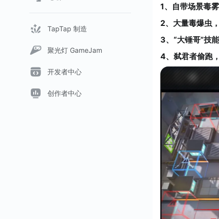
1、自带场景毒
2、大量毒爆虫
TapTap 制造
3、“大锤哥”技
聚光灯 GameJam
4、弑君者偷跑
开发者中心
创作者中心