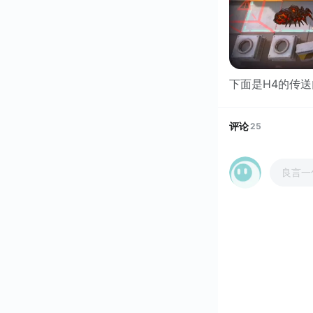
下面是H4的传送
评论
25
良言一