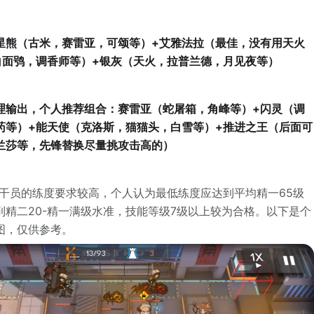
星熊（古米，赛雷亚，可颂等）+艾雅法拉（最佳，没有用天火
白面鸮，调香师等）+银灰（天火，拉普兰德，月见夜等）
理输出，个人推荐组合：赛雷亚（蛇屠箱，角峰等）+闪灵（调
药等）+能天使（克洛斯，猫猫头，白雪等）+推进之王（后面可
兰莎等，先锋替换尽量挑攻击高的）
对干员的练度要求较高，个人认为最低练度应达到平均精一65级
到精二20-精一满级水准，技能等级7级以上较为合格。以下是个
图，仅供参考。