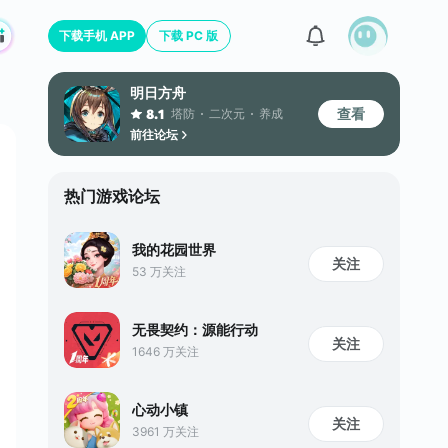
下载手机 APP
下载 PC 版
明日方舟
查看
塔防
二次元
养成
8.1
前往论坛
热门游戏论坛
我的花园世界
关注
53 万关注
无畏契约：源能行动
关注
1646 万关注
心动小镇
关注
3961 万关注