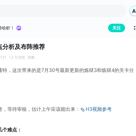
特哈虾！
关注
点分析及布阵推荐
7/31
1.2 万浏览
攻略
露特，这次带来的是7月30号最新更新的炼狱3和炼狱4的关卡分
考，等待审核，估计上午应该能出来：
H3视频参考
几个难点：