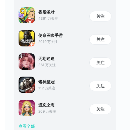
香肠派对
关注
4391 万关注
使命召唤手游
关注
2019 万关注
无期迷途
关注
361 万关注
诸神皇冠
关注
112 万关注
遗忘之海
关注
209 万关注
查看全部