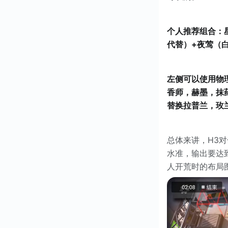
个人推荐组合：
代替）+夜莺（
左侧可以使用物
香师，赫墨，抹
替换拉普兰，玫
总体来讲，H3
水准，输出要达
人开荒时的布局