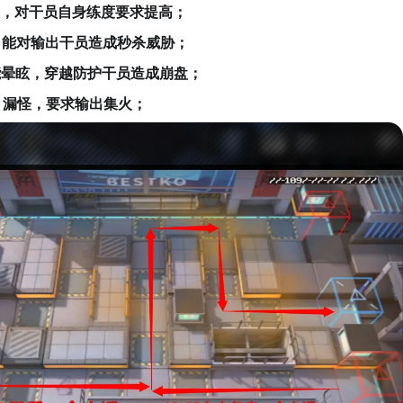
雾，对干员自身练度要求提高；
，能对输出干员造成秒杀威胁；
能晕眩，穿越防护干员造成崩盘；
，漏怪，要求输出集火；