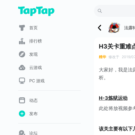
法露
首页
排行榜
H3关卡重难
发现
精华
修改于
2019/0
云游戏
大家好，我是法
析。
PC 游戏
H-3炼狱运动
动态
此处将放视频参
发布
该关主要有以下
论坛