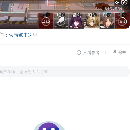
门：
请点击这里
只看作者
最热
句三冬暖，恶语伤人六月寒