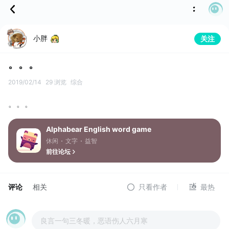
小胖
关注
。。。
2019/02/14
29 浏览
综合
。。。
Alphabear English word game
休闲
文字
益智
前往论坛
评论
相关
只看作者
最热
良言一句三冬暖，恶语伤人六月寒