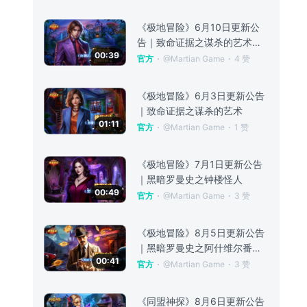
《极地冒险》6月10日更新公
告｜致命证据之谋杀的艺术番
00:39
外篇
官方
@Martian Game
4 赞
《极地冒险》6月3日更新公告
｜致命证据之谋杀的艺术
01:11
官方
@Martian Game
1 赞
《极地冒险》7月1日更新公告
｜黑暗罗曼史之钟楼怪人
00:49
官方
@Martian Game
3 赞
《极地冒险》8月5日更新公告
｜黑暗罗曼史之阿什维尔番外
00:41
篇
官方
@Martian Game
3 赞
《同盟神探》8月6日更新公告