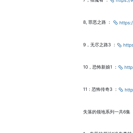
https:/
8, 罪恶之路 ：
https
9，无尽之路3 ：
http
10，恐怖新娘1 ：
htt
11：恐怖传奇3 ：
htt
失落的领地系列一共6集