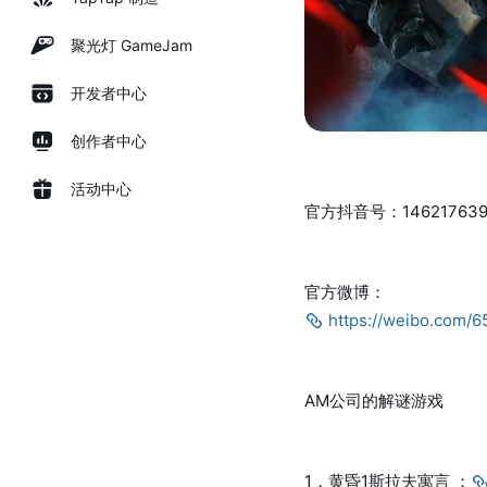
聚光灯 GameJam
开发者中心
创作者中心
活动中心
官方抖音号：1462176393
官方微博：
https://weibo.com
AM公司的解谜游戏
1，黄昏1斯拉夫寓言 ：