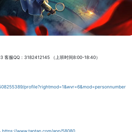
 客服QQ：3182412145 （上班时间8:00-18:40）
/6508255389/profile?rightmod=1&wvr=6&mod=personnumber
https://www.taptap.com/app/58080