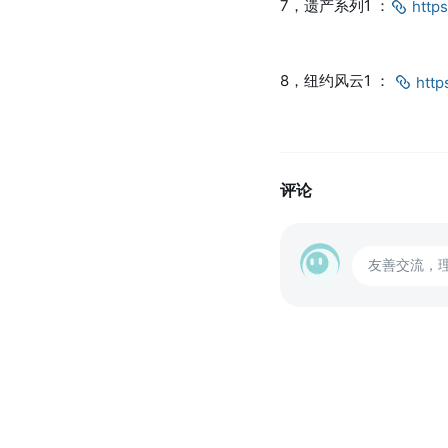
7，遗产系列1 ：
http
8，纽约风云1 ：
http
评论
友善交流，