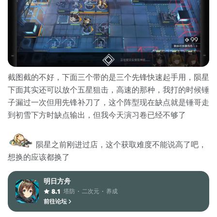
截图截的不好，下面三个带的是三个先锋快速起手用，陨星
下面其实还可以放个五星狙击，高速的那种，我打的时候锤
子漏过一次但用先锋补刀了，这个阵型现在缺点就是锤哥走
到初雪下方时缺点输出，但我今天演习卷已经不够了
陨星之前刚进过店，这个获取难度不能说高了吧，
想换的应该都换了
明日方舟
塔防
二次元
养成
8.1
前往论坛