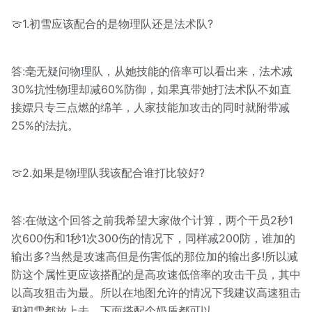
🍈1.初雪应该配合的是物理队还是法术队?
答:毫无疑问物理队，从她技能的倍率可以看出来，法术减
30%抗性物理却减60%防御，如果真带她打法术队不如直
接嫖只专三点燃的绵羊，人家技能加攻击的同时就附带减
25%的法抗。
🍈2.如果是物理队我该配合谁打比较好?
答:在做这个回答之前我希望大家做个计算，两个干员2秒1
次600伤和1秒1次300伤的情况下，同样减200防，谁加的
输出多?当然是攻速高但是伤害低的那位加的输出多!所以减
防这个属性更应该搭配的是高攻速低倍率的攻击干员，其中
以高攻狙击为最。所以在地图允许的情况下我建议高速狙击
和初雪都放上去，下面搭配个奶盾都可以