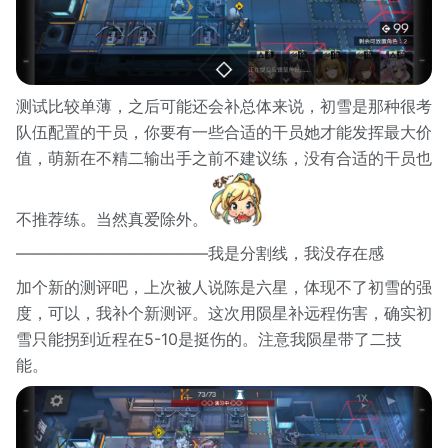
测试比较单薄，之后可能还会补总体来说，初雪是那种很考
队伍配置的干员，你要有一些合适的干员她才能发挥最大价
值，萌新在不精二输出手之前不建议练，没有合适的干员也
不推荐练。当然真爱除外。
————————————我是分割线，我没存在感
加个新的测评吧，上次被人说陈是六星，体现不了初雪的强
度，可以，我补个新测评。这次用陨星补远程伤害，确实初
雪只能拐到近程在5-10是挺伤的。注意我陨星带了二技
能。