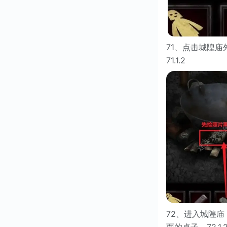
71、点击城隍
71.1.2
72、进入城隍
面的桌子。72.1.