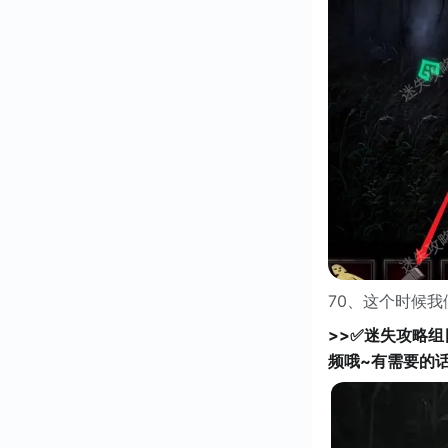
70、这个时候
>>✅迷失攻略
频哦~有需要的