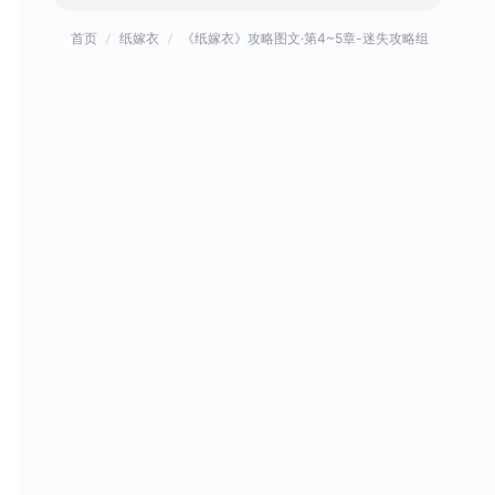
首页
纸嫁衣
《纸嫁衣》攻略图文·第4~5章-迷失攻略组