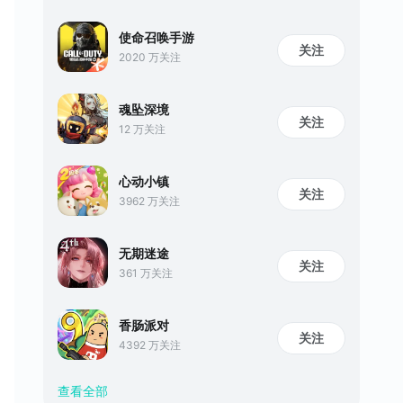
使命召唤手游
关注
2020 万关注
魂坠深境
关注
12 万关注
心动小镇
关注
3962 万关注
无期迷途
关注
361 万关注
香肠派对
关注
4392 万关注
查看全部