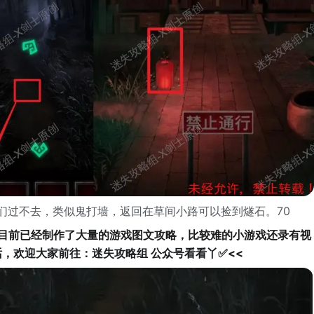
我们过不去，类似鬼打墙，返回在草间小路可以捡到燧石。70
组目前已经制作了大量的游戏图文攻略，比较难的小游戏还录有视
话，欢迎大家前往：迷失攻略组 公众号看看丫✅<<