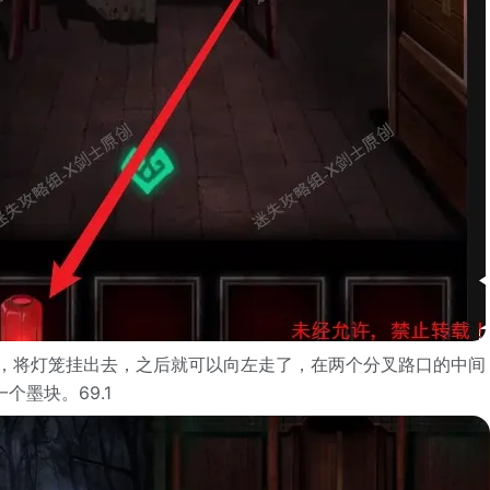
庙，将灯笼挂出去，之后就可以向左走了，在两个分叉路口的中间
个墨块。69.1