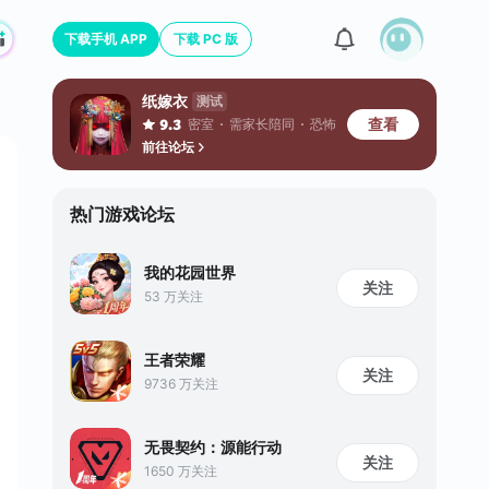
下载手机 APP
下载 PC 版
纸嫁衣
测试
查看
密室
需家长陪同
恐怖
9.3
前往论坛
热门游戏论坛
我的花园世界
关注
53 万关注
王者荣耀
关注
9736 万关注
无畏契约：源能行动
关注
1650 万关注