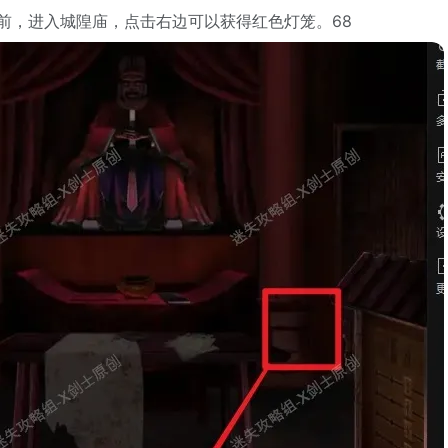
庙前，进入城隍庙，点击右边可以获得红色灯笼。68