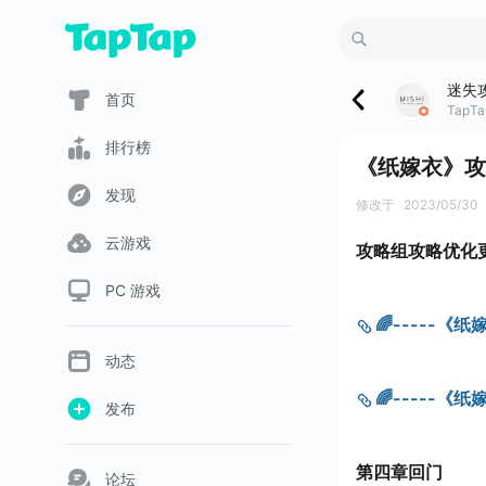
迷失
首页
TapT
排行榜
《纸嫁衣》攻
发现
修改于
2023/05/30
云游戏
攻略组攻略优化
PC 游戏
🌈-----《纸
动态
🌈-----《纸
发布
第四章回门
论坛