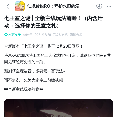
仙境传说RO：守护永恒的爱
七王室之谜 | 全新主线玩法前瞻！（内含活
动：选择你的王室之礼）
木更女子
修改于
2021/12/29
7328 浏览
酒馆告示
全新版本「七王室之谜」将于12月29日登场！
卢恩·米德加尔特王国的王选仪式即将开启，诚邀各位冒险者共
同见证这历史性的一刻。
新剧情全程语音，多要素丰富玩法~
话不多说，先为大家奉上前瞻视频——
👑全新主线玩法前瞻👑