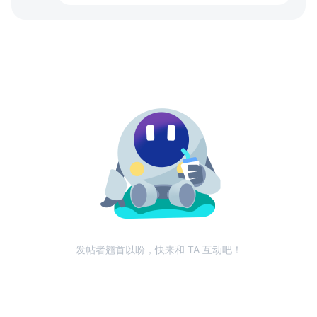
发帖者翘首以盼，快来和 TA 互动吧！