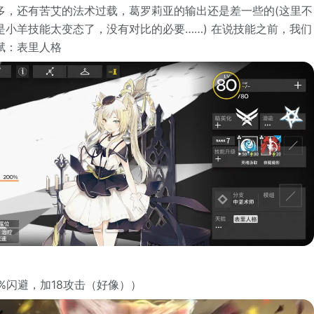
多，还有苦艾的法术过载，葛罗莉亚的输出还是差一些的(这里不
是小羊技能太变态了，没有对比的必要……) 在说技能之前，我们
赋：表里人格
%闪避，加18攻击（好像））