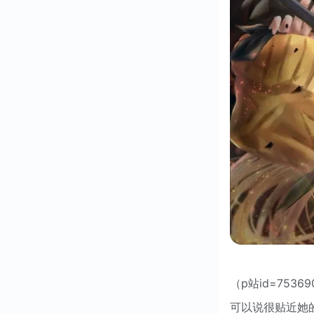
（p站id=75369
可以说很贴近她