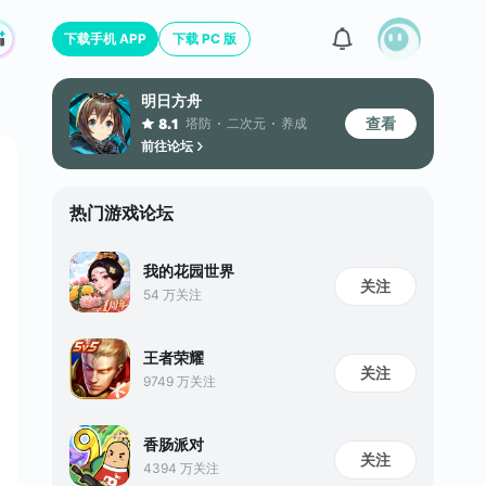
下载手机 APP
下载 PC 版
明日方舟
查看
塔防
二次元
养成
8.1
前往论坛
热门游戏论坛
我的花园世界
关注
54 万关注
王者荣耀
关注
9749 万关注
香肠派对
关注
4394 万关注