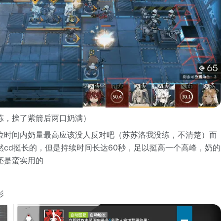
陈，挨了紫箭后两口奶满）
位时间内奶量最高应该没人反对吧（苏苏洛我没练，不清楚）而
然cd挺长的，但是持续时间长达60秒，足以挺高一个高峰，奶的
还是蛮实用的
影