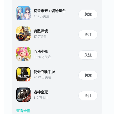
初音未来：缤纷舞台
关注
459 万关注
魂坠深境
关注
17 万关注
心动小镇
关注
3966 万关注
使命召唤手游
关注
2022 万关注
诸神皇冠
关注
112 万关注
查看全部