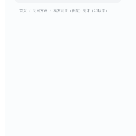
首页
明日方舟
葛罗莉亚（夜魔）测评（2.1版本）