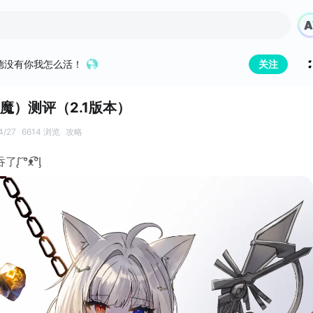
德没有你我怎么活！
关注
魔）测评（2.1版本）
4/27
6614 浏览
攻略
͡°ᴥ͡°ᶅ