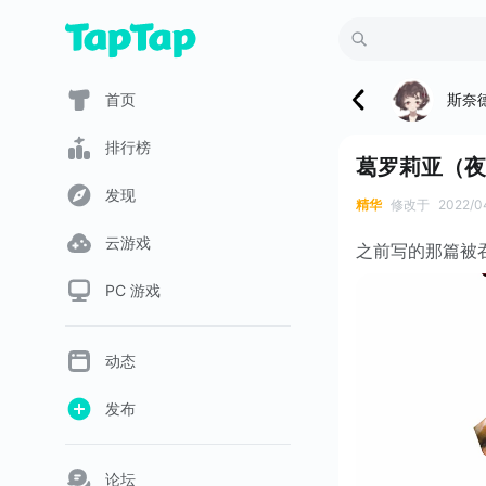
斯奈
首页
排行榜
葛罗莉亚（夜
发现
精华
修改于
2022/0
云游戏
之前写的那篇被吞了ᶘ 
PC 游戏
动态
发布
论坛