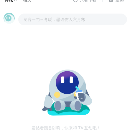
77
良言一句三冬暖，恶语伤人六月寒
发帖者翘首以盼，快来和 TA 互动吧！