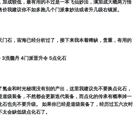
，加成较低，最有用的不过是一本飞仙妙法，满加成大概两万悟
售价我建议你不如多跑几个门派拿妙法或者升几级右镇派。
天门石，宙海已经分析过了，接下来我本着稀缺，贵重，有用的
。
令 3洗髓丹 4门派晋升令 5点化石
了氪金和时光秘境没有别的产出，这里我建议先不要换点化石，
是道级装备，不然都会更新迭代装备，而点化的传承有概率掉一
化石也先不要升级。 如果你已经是道级装备了，经历过五六次时
不太会缺低级点化石了。