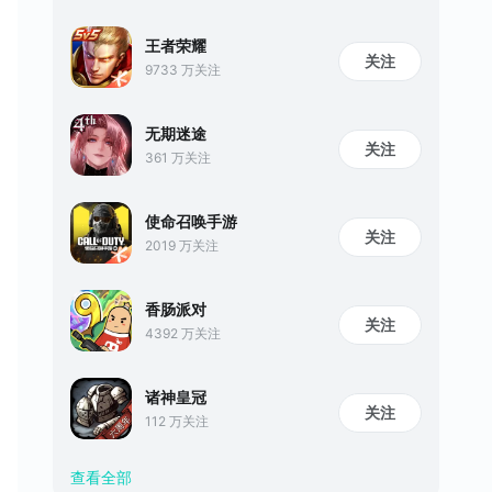
王者荣耀
关注
9733 万关注
无期迷途
关注
361 万关注
使命召唤手游
关注
2019 万关注
香肠派对
关注
4392 万关注
诸神皇冠
关注
112 万关注
查看全部