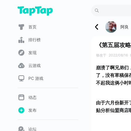
阿良
首页
排行榜
《第五届攻略
发现
修改于
2022/08/16
云游戏
崩溃了啊兄弟们
了，没有草稿保
PC 游戏
不起我这俩小时
动态
由于六月份新开
贴分析仙盟商店
发布
论坛