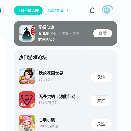
下载手机 APP
下载 PC 版
无极仙途
查看
修仙
放置
文字
8.9
前往论坛
热门游戏论坛
我的花园世界
关注
53 万关注
无畏契约：源能行动
关注
1648 万关注
心动小镇
关注
3961 万关注