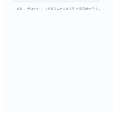
首页
无极仙途
《第五届攻略大赛投稿-仙盟贡献使用优先度分析》阿良出品