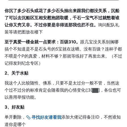
你沉了多少石头或花了多少石头抽出来跟我们都没关系，沉船
了可以去沉船区互相安慰抱团取暖，千石一宝气不过就憋着谁
让你又穷又非。不过你要是非得送那我也拦不住。
询问配队礼
装等请把图放在楼下
至于真爱一楼金就一点要求：百级310。
跟几宝没关系别搁哪
搞个不知道是不是石头号的5宝就在这晒。没有百级？连杯子都
不喂是个P的真爱，材料不够？那就等练好了再发出来。（不过
记得发到纪念专区）
2、关于水贴
我这个人比较随性、佛系，只要不是太过分一般不管，当然这
个过不过分的标准肯定会随着我的心情变化(¦3[▓▓]，各位也可
以善用举报功能。
3、好友贴
单开删除，
添加大佬记得备注ID，不然谁知
寻找好友请看我
道你是哪个