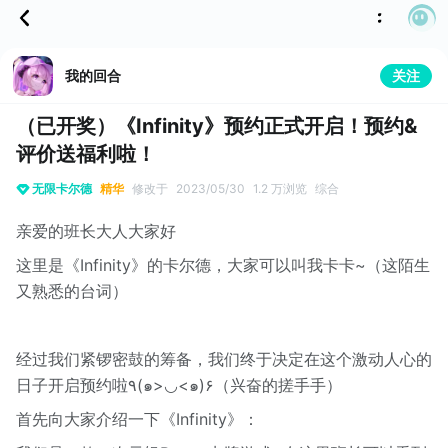
我的回合
关注
（已开奖）《Infinity》预约正式开启！预约&
评价送福利啦！
无限卡尔德
精华
修改于
2023/05/30
1.2 万浏览
综合
亲爱的班长大人大家好
这里是《Infinity》的卡尔德，大家可以叫我卡卡~（这陌生
又熟悉的台词）
经过我们紧锣密鼓的筹备，我们终于决定在这个激动人心的
日子开启预约啦٩(๑>◡<๑)۶（兴奋的搓手手）
首先向大家介绍一下《Infinity》：