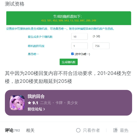
测试资格
其中因为200楼回复内容不符合活动要求，201-204楼为空
楼，故200楼奖励顺延到205楼
我的回合
二次元
卡牌
美少女
9.1
前往论坛
评论
相关
只看作者
最热
782