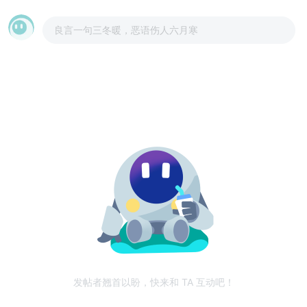
良言一句三冬暖，恶语伤人六月寒
发帖者翘首以盼，快来和 TA 互动吧！